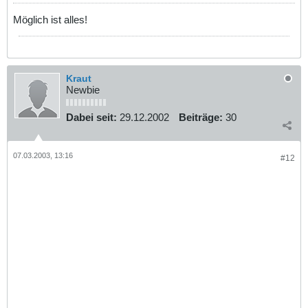
Möglich ist alles!
Kraut
Newbie
Dabei seit:
29.12.2002
Beiträge:
30
07.03.2003, 13:16
#12