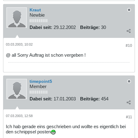
Kraut
Newbie
Dabei seit:
29.12.2002
Beiträge:
30
03.03.2003, 10:02
#10
@ all Sorry Auftrag ist schon vergeben !
timepoint5
Member
Dabei seit:
17.01.2003
Beiträge:
454
07.03.2003, 12:58
#11
Ich hab gerade eins geschrieben und wollte es eigentlich bei
den schnippsel posten