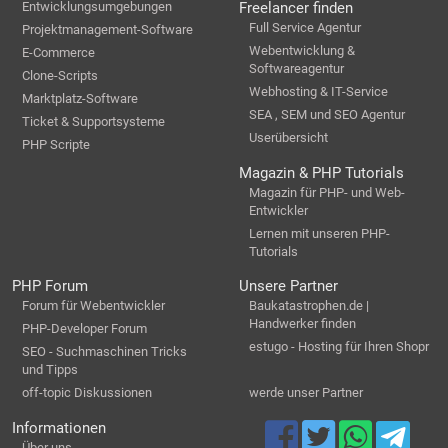
Entwicklungsumgebungen
Freelancer finden
Full Service Agentur
Projektmanagement-Software
Webentwicklung &
E-Commerce
Softwareagentur
Clone-Scripts
Webhosting & IT-Service
Marktplatz-Software
SEA , SEM und SEO Agentur
Ticket & Supportsysteme
Userübersicht
PHP Scripte
Magazin & PHP Tutorials
Magazin für PHP- und Web-
Entwickler
Lernen mit unseren PHP-
Tutorials
PHP Forum
Unsere Partner
Forum für Webentwickler
Baukatastrophen.de |
Handwerker finden
PHP-Developer Forum
estugo - Hosting für Ihren Shopr
SEO - Suchmaschinen Tricks
und Tipps
off-topic Diskussionen
werde unser Partner
Informationen
Über uns