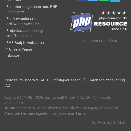
Für Internetagenturen und PHP-
Freelancer
Für Anwender und
Softwareentwickler
Projektausschreibung
veröffentlichen
Jetzt auf unserer Seite:
PHP Scripte verkaufen
* Unsere Preise
Glossar
Impressum
|
Kontakt
|
AGB
|
Haftungsaussschluß
|
Datenschutzerklärung
|
FAQ
Copyright © 1996 - 2026
ebiz-consult GmbH & Co. KG
. Alle Rechte
vorbehalten.
Die auf dieser Seite verwendeten Produktbezeichnungen, Namen und
Warenzeichen sind Eigentum der jeweiligen Firmen.
Software by IQ-Markt