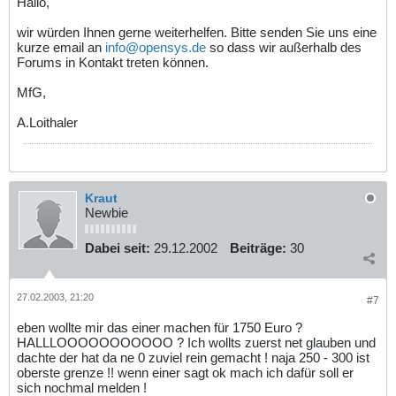
Hallo,
wir würden Ihnen gerne weiterhelfen. Bitte senden Sie uns eine
kurze email an
info@opensys.de
so dass wir außerhalb des
Forums in Kontakt treten können.
MfG,
A.Loithaler
Kraut
Newbie
Dabei seit:
29.12.2002
Beiträge:
30
27.02.2003, 21:20
#7
eben wollte mir das einer machen für 1750 Euro ?
HALLLOOOOOOOOOOO ? Ich wollts zuerst net glauben und
dachte der hat da ne 0 zuviel rein gemacht ! naja 250 - 300 ist
oberste grenze !! wenn einer sagt ok mach ich dafür soll er
sich nochmal melden !