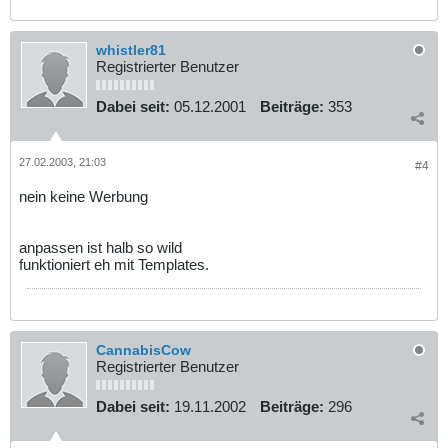
whistler81
Registrierter Benutzer
Dabei seit:
05.12.2001
Beiträge:
353
27.02.2003, 21:03
#4
nein keine Werbung
anpassen ist halb so wild
funktioniert eh mit Templates.
CannabisCow
Registrierter Benutzer
Dabei seit:
19.11.2002
Beiträge:
296