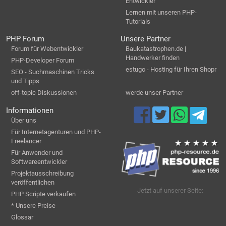
Entwickler
Lernen mit unseren PHP-
Tutorials
PHP Forum
Unsere Partner
Forum für Webentwickler
Baukatastrophen.de |
Handwerker finden
PHP-Developer Forum
estugo - Hosting für Ihren Shopr
SEO - Suchmaschinen Tricks
und Tipps
off-topic Diskussionen
werde unser Partner
Informationen
Über uns
Für Internetagenturen und PHP-
Freelancer
Für Anwender und
Softwareentwickler
Projektausschreibung
veröffentlichen
Jetzt auf unserer Seite:
PHP Scripte verkaufen
* Unsere Preise
Glossar