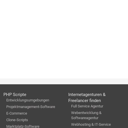
PHP Scripte
Internetagenturen &
Entwicklungsumgebungen
Freelancer finden
Full Service Agentur
Projektmanagement-Software
Webentwicklung &
E-Commerce
Softwareagentur
Clone-Scripts
Webhosting & IT-Service
Marktplatz-Software