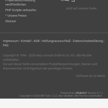
Projektausschreibung
veröffentlichen
Jetzt auf unserer Seite:
PHP Scripte verkaufen
* Unsere Preise
Glossar
Impressum
|
Kontakt
|
AGB
|
Haftungsaussschluß
|
Datenschutzerklärung
|
FAQ
Copyright © 1996 - 2026
ebiz-consult GmbH & Co. KG
. Alle Rechte
vorbehalten.
Die auf dieser Seite verwendeten Produktbezeichnungen, Namen und
Warenzeichen sind Eigentum der jeweiligen Firmen.
Software by IQ-Markt
Powered by
vBulletin®
Version 5.7.1
Copyright © 2026 MH Sub I, LLC dba vBulletin. Alle Rechte vorbehalten.