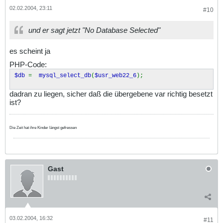
02.02.2004, 23:11
#10
und er sagt jetzt "No Database Selected"
es scheint ja
PHP-Code:
$db
=
mysql_select_db
(
$usr_web22_6
);
dadran zu liegen, sicher daß die übergebene var richtig besetzt
ist?
Die Zeit hat ihre Kinder längst gefressen
Gast
03.02.2004, 16:32
#11