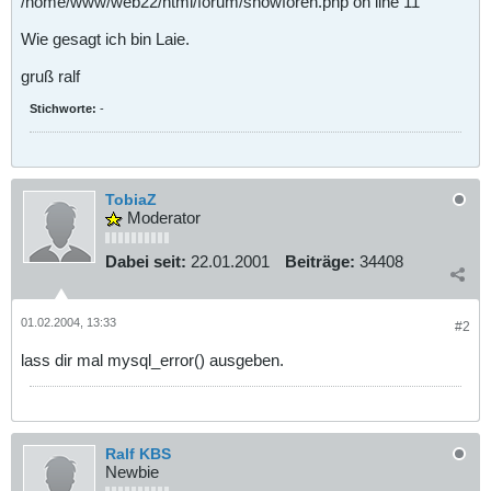
/home/www/web22/html/forum/showforen.php on line 11
Wie gesagt ich bin Laie.
gruß ralf
Stichworte:
-
TobiaZ
Moderator
Dabei seit:
22.01.2001
Beiträge:
34408
01.02.2004, 13:33
#2
lass dir mal mysql_error() ausgeben.
Ralf KBS
Newbie