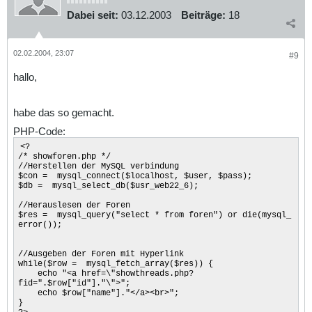
Dabei seit:
03.12.2003
Beiträge:
18
02.02.2004, 23:07
#9
hallo,
habe das so gemacht.
PHP-Code:
<?
/* showforen.php */
//Herstellen der MySQL verbindung
$con = mysql_connect($localhost, $user, $pass);
$db = mysql_select_db($usr_web22_6);
//Herauslesen der Foren
$res = mysql_query("select * from foren") or die(mysql_
error());
//Ausgeben der Foren mit Hyperlink
while($row = mysql_fetch_array($res)) {
echo "<a href=\"showthreads.php?
fid=".$row["id"]."\">";
echo $row["name"]."</a><br>";
}