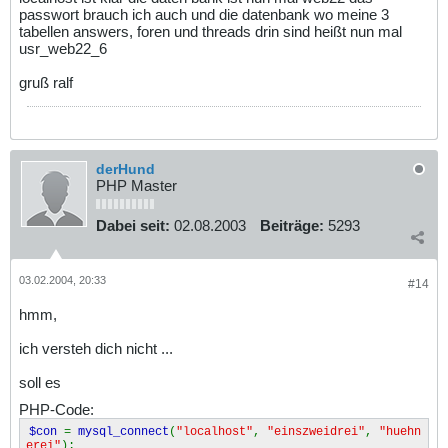
passwort brauch ich auch und die datenbank wo meine 3
tabellen answers, foren und threads drin sind heißt nun mal
usr_web22_6
gruß ralf
derHund
PHP Master
Dabei seit:
02.08.2003
Beiträge:
5293
03.02.2004, 20:33
#14
hmm,
ich versteh dich nicht ...
soll es
PHP-Code:
$con
=
mysql_connect
(
"localhost"
,
"einszweidrei"
,
"huehn
erei"
);