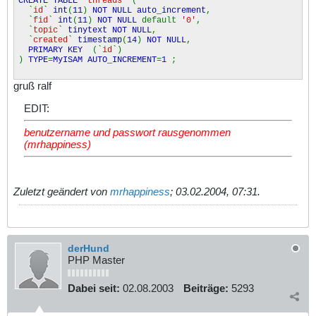
CREATE TABLE
`
threads
` (
`
id
`
int
(
11
)
NOT NULL auto_increment
,
`
fid
`
int
(
11
)
NOT NULL
default
'0'
,
`
topic
`
tinytext NOT NULL
,
`
created
`
timestamp
(
14
)
NOT NULL
,
PRIMARY KEY
(`
id
`)
)
TYPE
=
MyISAM AUTO_INCREMENT
=
1
;
gruß ralf
EDIT:
benutzername und passwort rausgenommen
(mrhappiness)
Zuletzt geändert von
mrhappiness
;
03.02.2004, 07:31
.
derHund
PHP Master
Dabei seit:
02.08.2003
Beiträge:
5293