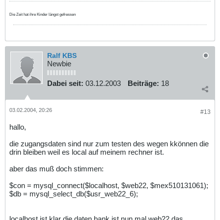
Die Zeit hat ihre Kinder längst gefressen
Ralf KBS
Newbie
Dabei seit:
03.12.2003
Beiträge:
18
03.02.2004, 20:26
#13
hallo,
die zugangsdaten sind nur zum testen des wegen kkönnen die
drin bleiben weil es local auf meinem rechner ist.
aber das muß doch stimmen:
$con = mysql_connect($localhost, $web22, $mex510131061);
$db = mysql_select_db($usr_web22_6);
localhost ist klar die daten bank ist nun mal web22 das