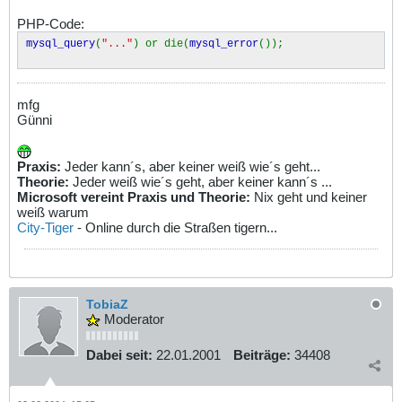
PHP-Code:
mysql_query
(
"..."
) or die(
mysql_error
());
mfg
Günni
Praxis:
Jeder kann´s, aber keiner weiß wie´s geht...
Theorie:
Jeder weiß wie´s geht, aber keiner kann´s ...
Microsoft vereint Praxis und Theorie:
Nix geht und keiner
weiß warum
City-Tiger
- Online durch die Straßen tigern...
TobiaZ
Moderator
Dabei seit:
22.01.2001
Beiträge:
34408