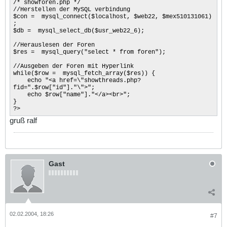
/* showforen.php */
//Herstellen der MySQL verbindung
$con = mysql_connect($localhost, $web22, $mex510131061)
;
$db = mysql_select_db($usr_web22_6);
//Herauslesen der Foren
$res = mysql_query("select * from foren");
//Ausgeben der Foren mit Hyperlink
while($row = mysql_fetch_array($res)) {
echo "<a href=\"showthreads.php?
fid=".$row["id"]."\">";
echo $row["name"]."</a><br>";
}
?>
gruß ralf
Gast
02.02.2004, 18:26
#7