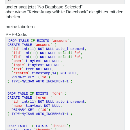
?>
und er sagt jetzt "No Database Selected"
aber wieso "Keine Ausgewählte Datenbank" die gibt es mit den
tabellen
meine tabellen :
PHP-Code:
DROP TABLE
IF
EXISTS
`
answers
`;
CREATE TABLE
`
answers
` (
`
id
`
int
(
11
)
NOT NULL auto_increment
,
`
tid
`
int
(
11
)
NOT NULL
default
'0'
,
`
fid
`
int
(
11
)
NOT NULL
default
'0'
,
`
user
`
tinytext NOT NULL
,
`
topic
`
tinytext NOT NULL
,
`
text
`
text NOT NULL
,
`
created
`
timestamp
(
14
)
NOT NULL
,
PRIMARY KEY
(`
id
`)
)
TYPE
=
MyISAM AUTO_INCREMENT
=
1
;
DROP TABLE
IF
EXISTS
`
foren
`;
CREATE TABLE
`
foren
` (
`
id
`
int
(
11
)
NOT NULL auto_increment
,
`
name
`
tinytext NOT NULL
,
PRIMARY KEY
(`
id
`)
)
TYPE
=
MyISAM AUTO_INCREMENT
=
1
;
DROP TABLE
IF
EXISTS
`
threads
`;