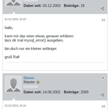
Dabei seit:
03.12.2003
Beiträge:
18
02.02.2004, 02:03
#3
hallo,
kann mir das einer etwas genauer erklären:
lass dir mal mysql_error() ausgeben.
bin doch nur ein kleiner anfänger.
gruß Ralf
Günni
Master
Dabei seit:
14.06.2002
Beiträge:
2589
02.02.2004, 04:16
#4