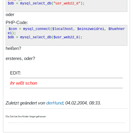
$db
=
mysql_select_db
(
"usr_web22_6"
);
oder
PHP-Code:
$con
=
mysql_connect
(
$localhost
,
$einszweidrei
,
$huehner
ei
);
$db
=
mysql_select_db
(
$usr_web22_6
);
heißen?
ersteres, oder?
EDIT:
ihr wißt schon
Zuletzt geändert von
derHund
;
04.02.2004, 08:33
.
Die Zeit hat ihre Kinder längst gefressen