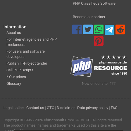
PHP Classifieds Software
Become our partner
Information
About us
For Internet agencies and PHP
freelancers
For users and software
developers
Publish IT-Project tender
Sell PHP Scripts
* Our prices
Glossary
Now on our site: 477
Legal notice
|
Contact us
|
GTC
|
Disclaimer
|
Data privacy policy
|
FAQ
Copyright © 1996 - 2026
ebiz-consult GmbH & Co. KG
. All rights reserved.
The product names, names and trademarks used on this site are the
property of their respective companies.