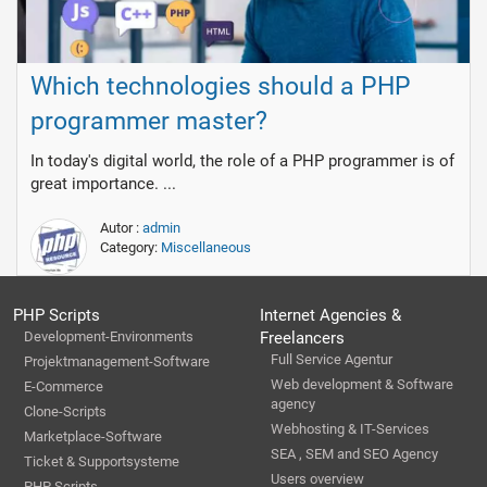
Which technologies should a PHP
programmer master?
In today's digital world, the role of a PHP programmer is of
great importance. ...
Autor :
admin
Category:
Miscellaneous
PHP Scripts
Internet Agencies &
Development-Environments
Freelancers
Full Service Agentur
Projektmanagement-Software
Web development & Software
E-Commerce
agency
Clone-Scripts
Webhosting & IT-Services
Marketplace-Software
SEA , SEM and SEO Agency
Ticket & Supportsysteme
Users overview
PHP Scripts