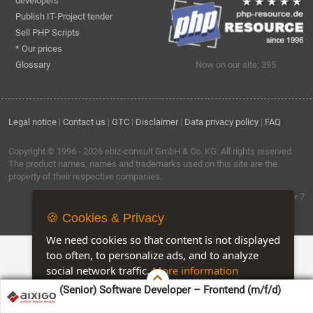
developers
Publish IT-Project tender
Sell PHP Scripts
* Our prices
Glossary
Now on our site: 395
Legal notice
|
Contact us
|
GTC
|
Disclaimer
|
Data privacy policy
|
FAQ
Copyright © 1996 - 2026
ebiz-consult GmbH & Co. KG
. All rights reserved.
The product names, names and trademarks used on this site are the
property of their respective companies.
Software by ebiz-trader 7
🍪 Cookies & Privacy
We need cookies so that content is not displayed
too often, to personalize ads, and to analyze
social network traffic.
More information
(Senior) Software Developer – Frontend (m/f/d)
Accept
Customise Cookies