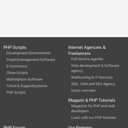
PHP Scripts
Internet Agencies &
Development-Environments
Freelancers
Full Service Agentur
Projektmanagement-Software
Web development & Software
E-Commerce
agency
Clone-Scripts
Webhosting & IT-Services
Marketplace-Software
SEA , SEM and SEO Agency
Ticket & Supportsysteme
Users overview
PHP Scripts
Magazin & PHP Tutorials
Magazine for PHP and web
developers
Learn with our PHP tutorials
PHP Forum
Our Partners