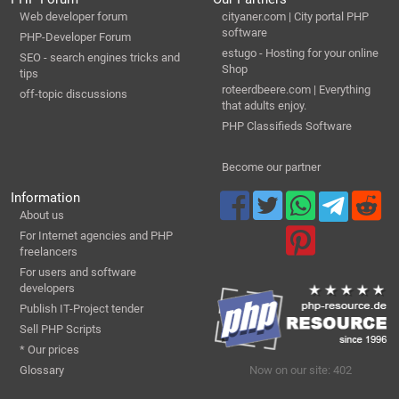
Web developer forum
cityaner.com | City portal PHP
software
PHP-Developer Forum
estugo - Hosting for your online
SEO - search engines tricks and
Shop
tips
roteerdbeere.com | Everything
off-topic discussions
that adults enjoy.
PHP Classifieds Software
Become our partner
Information
About us
For Internet agencies and PHP
freelancers
For users and software
developers
Publish IT-Project tender
Sell PHP Scripts
* Our prices
Glossary
Now on our site: 402