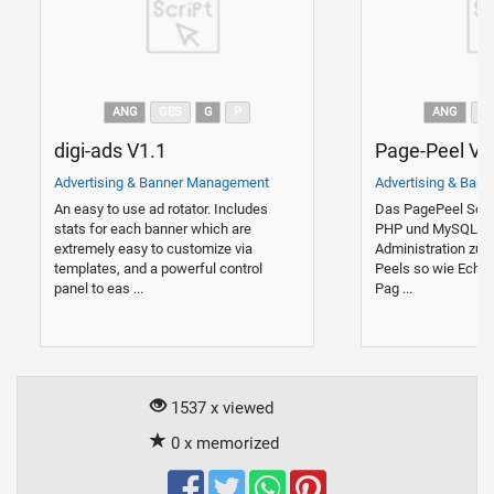
ANG
GES
G
P
ANG
G
digi-ads V1.1
Page-Peel V3
Advertising & Banner Management
Advertising & Ban
An easy to use ad rotator. Includes
Das PagePeel Scrip
stats for each banner which are
PHP und MySQL mi
extremely easy to customize via
Administration zum
templates, and a powerful control
Peels so wie Echtze
panel to eas ...
Pag ...
1537 x viewed
0 x memorized