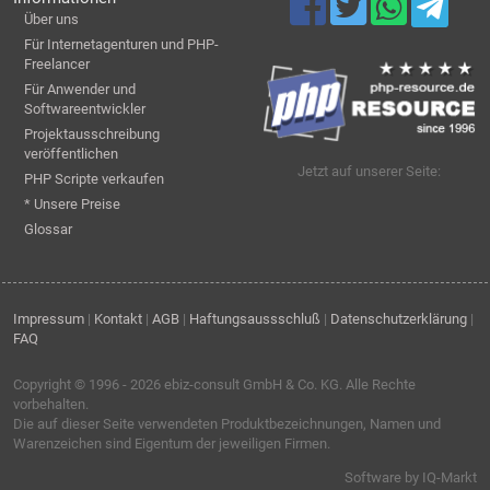
Über uns
Für Internetagenturen und PHP-
Freelancer
Für Anwender und
Softwareentwickler
Projektausschreibung
veröffentlichen
Jetzt auf unserer Seite:
PHP Scripte verkaufen
* Unsere Preise
Glossar
Impressum
|
Kontakt
|
AGB
|
Haftungsaussschluß
|
Datenschutzerklärung
|
FAQ
Copyright © 1996 - 2026
ebiz-consult GmbH & Co. KG
. Alle Rechte
vorbehalten.
Die auf dieser Seite verwendeten Produktbezeichnungen, Namen und
Warenzeichen sind Eigentum der jeweiligen Firmen.
Software by IQ-Markt