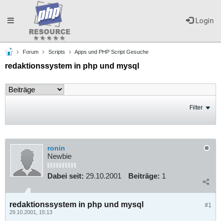
Toggle
Login
Forum
Scripts
Apps und PHP Script Gesuche
navigation
redaktionssystem in php und mysql
Filter
ronin
Newbie
Dabei seit:
29.10.2001
Beiträge:
1
redaktionssystem in php und mysql
#1
29.10.2001, 15:13