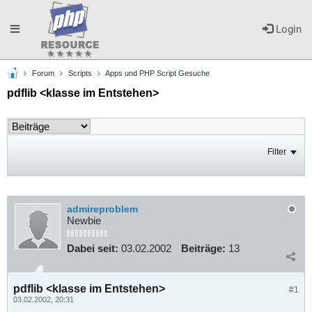
Toggle
Login
Forum
Scripts
Apps und PHP Script Gesuche
navigation
pdflib <klasse im Entstehen>
Filter
admireproblem
Newbie
Dabei seit:
03.02.2002
Beiträge:
13
pdflib <klasse im Entstehen>
#1
03.02.2002, 20:31