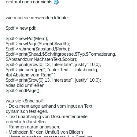
erstmal noch gar nichts
wie man sie verwenden könnte:
$pdf = new pdf;
$pdf->newPdf(Mem);
$pdf->newPage($height,$width);
$pdf->rahmen($abstand,$farbe);
$pdf->print($head,$Schriftgroesse,$Typ,$Formatierung,
$AbstandzumNächstenText,$color);
$pdf->print($row[0],13,"Interstate","justify",10,0);
$pdf->picture("jpeg", "unter Text ... linksbündig,
4pt Abstand vom Rand" )
$pdf->print($row[0],13,"Interstate","justify",10,0);
//das bild umfließen
$pdf->endPage();
was sie könne soll:
- Dokumentlänge anhand vom input an Text,
dynamisch festlegen.
- Text unabhängig von Dokumentenbreite
ordentlich darstellen
- Rahmen daran anpassen,
- Methoden für den Umfluß von Bildern