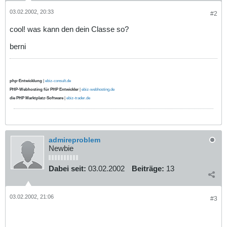
03.02.2002, 20:33
#2
cool! was kann den dein Classe so?
berni
php-Entwicklung
|
ebiz-consult.de
PHP-Webhosting für PHP Entwickler
|
ebiz-webhosting.de
die PHP Marktplatz-Software
|
ebiz-trader.de
admireproblem
Newbie
Dabei seit:
03.02.2002
Beiträge:
13
03.02.2002, 21:06
#3