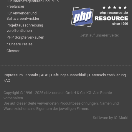
Für Internetagenturen und PHP-
Freelancer
Für Anwender und
Softwareentwickler
Projektausschreibung
veröffentlichen
Jetzt auf unserer Seite:
PHP Scripte verkaufen
* Unsere Preise
Glossar
Impressum
|
Kontakt
|
AGB
|
Haftungsaussschluß
|
Datenschutzerklärung
|
FAQ
Copyright © 1996 - 2026
ebiz-consult GmbH & Co. KG
. Alle Rechte
vorbehalten.
Die auf dieser Seite verwendeten Produktbezeichnungen, Namen und
Warenzeichen sind Eigentum der jeweiligen Firmen.
Software by IQ-Markt