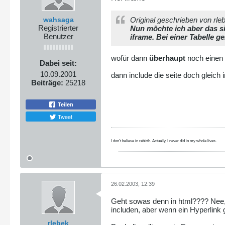
wahsaga
Original geschrieben von rle
Registrierter
Nun möchte ich aber das si
Benutzer
iframe. Bei einer Tabelle g
wofür dann
überhaupt
noch einen 
Dabei seit:
10.09.2001
dann include die seite doch gleich in
Beiträge:
25218
Teilen
Tweet
I don't believe in rebirth. Actually, I never did in my whole lives.
26.02.2003, 12:39
Geht sowas denn in html???? Nee, 
includen, aber wenn ein Hyperlink g
rlebek