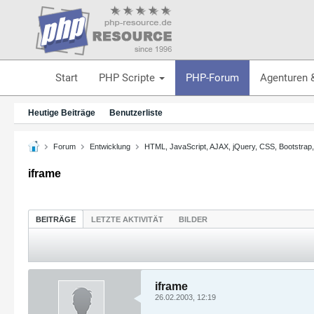
Start
PHP Scripte
PHP-Forum
Agenturen 
Heutige Beiträge
Benutzerliste
Forum
Entwicklung
HTML, JavaScript, AJAX, jQuery, CSS, Bootstrap
iframe
BEITRÄGE
LETZTE AKTIVITÄT
BILDER
iframe
26.02.2003, 12:19