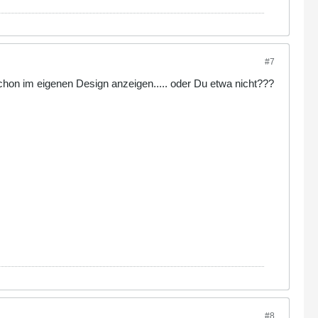
#7
chon im eigenen Design anzeigen..... oder Du etwa nicht???
#8