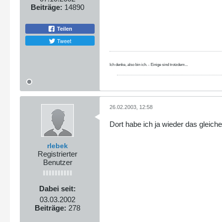
Beiträge:
14890
Teilen
Tweet
Ich denke, also bin ich. - Einige sind trotzdem...
26.02.2003, 12:58
Dort habe ich ja wieder das gleich
rlebek
Registrierter
Benutzer
Dabei seit:
03.03.2002
Beiträge:
278