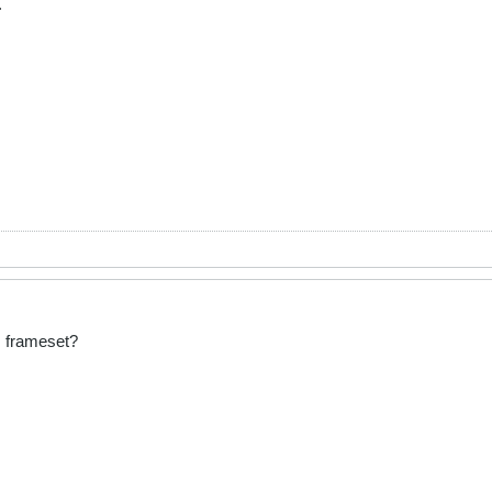
.
s frameset?