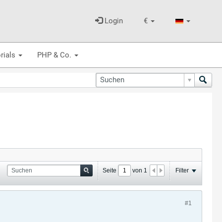
Login
€
rials
PHP & Co.
Seite
von
1
Filter
#1