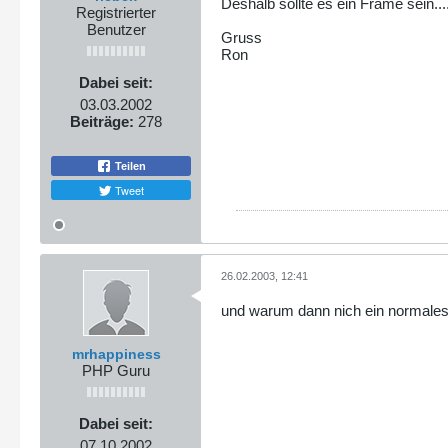
Deshalb sollte es ein Frame sein...
Registrierter
Benutzer
Gruss
Ron
Dabei seit:
03.03.2002
Beiträge:
278
Teilen
Tweet
26.02.2003, 12:41
und warum dann nich ein normale
mrhappiness
PHP Guru
Dabei seit:
07.10.2002