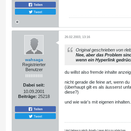
Teilen
Tweet
26.02.2003, 13:16
Original geschrieben von rle
Nee, aber das Problem sind
wahsaga
wenn ein Hyperlink gedrückt
Registrierter
Benutzer
du willst also fremde inhalte anzei
nicht gerade die feine art, wenn du
Dabei seit:
(überhaupt gilt es als äusserst unf
10.09.2001
diese?)
Beiträge:
25218
und wie wär's mit eigenen inhalten.
Teilen
Tweet
I don't believe in rebirth. Actually, I never did in my whole lives.