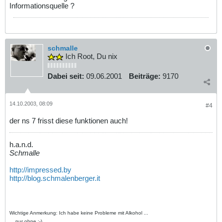
Informationsquelle ?
schmalle
Ich Root, Du nix
Dabei seit:
09.06.2001
Beiträge:
9170
14.10.2003, 08:09
#4
der ns 7 frisst diese funktionen auch!
h.a.n.d.
Schmalle
http://impressed.by
http://blog.schmalenberger.it
Wichtige Anmerkung: Ich habe keine Probleme mit Alkohol ...
... nur ohne :-)