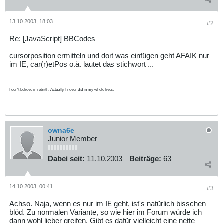
13.10.2003, 18:03
#2
Re: [JavaScript] BBCodes
cursorposition ermitteln und dort was einfügen geht AFAIK nur
im IE, car(r)etPos o.ä. lautet das stichwort ...
I don't believe in rebirth. Actually, I never did in my whole lives.
owna6e
Junior Member
Dabei seit:
11.10.2003
Beiträge:
63
14.10.2003, 00:41
#3
Achso. Naja, wenn es nur im IE geht, ist's natürlich bisschen
blöd. Zu normalen Variante, so wie hier im Forum würde ich
dann wohl lieber greifen. Gibt es dafür vielleicht eine nette