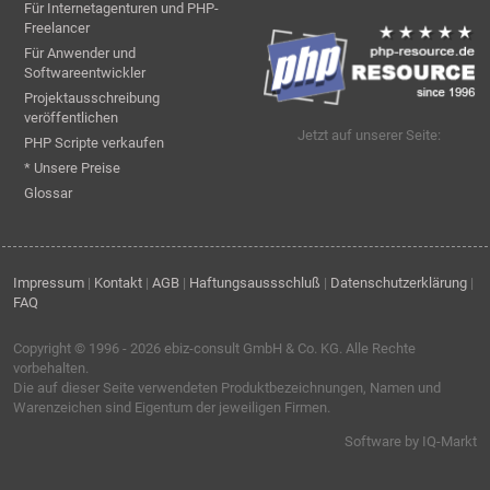
Für Internetagenturen und PHP-
Freelancer
Für Anwender und
Softwareentwickler
Projektausschreibung
veröffentlichen
Jetzt auf unserer Seite:
PHP Scripte verkaufen
* Unsere Preise
Glossar
Impressum
|
Kontakt
|
AGB
|
Haftungsaussschluß
|
Datenschutzerklärung
|
FAQ
Copyright © 1996 - 2026
ebiz-consult GmbH & Co. KG
. Alle Rechte
vorbehalten.
Die auf dieser Seite verwendeten Produktbezeichnungen, Namen und
Warenzeichen sind Eigentum der jeweiligen Firmen.
Software by IQ-Markt