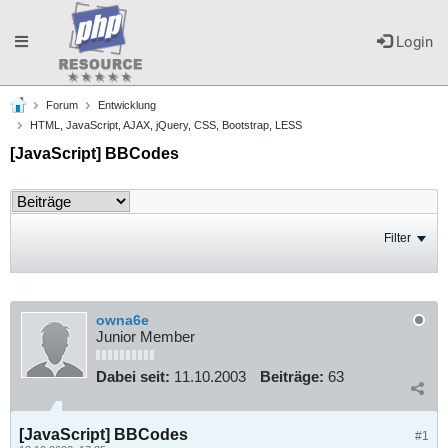
Toggle
Login
Forum
Entwicklung
navigation
HTML, JavaScript, AJAX, jQuery, CSS, Bootstrap, LESS
[JavaScript] BBCodes
Filter
owna6e
Junior Member
Dabei seit:
11.10.2003
Beiträge:
63
[JavaScript] BBCodes
#1