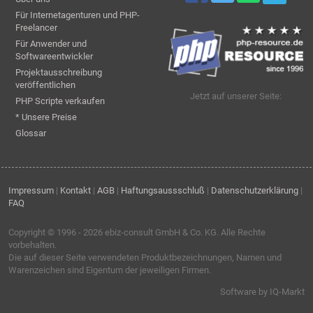
Für Internetagenturen und PHP-
Freelancer
Für Anwender und
Softwareentwickler
Projektausschreibung
veröffentlichen
Jetzt auf unserer Seite:
PHP Scripte verkaufen
* Unsere Preise
Glossar
Impressum
|
Kontakt
|
AGB
|
Haftungsaussschluß
|
Datenschutzerklärung
|
FAQ
Copyright © 1996 - 2026
ebiz-consult GmbH & Co. KG
. Alle Rechte
vorbehalten.
Die auf dieser Seite verwendeten Produktbezeichnungen, Namen und
Warenzeichen sind Eigentum der jeweiligen Firmen.
Software by IQ-Markt