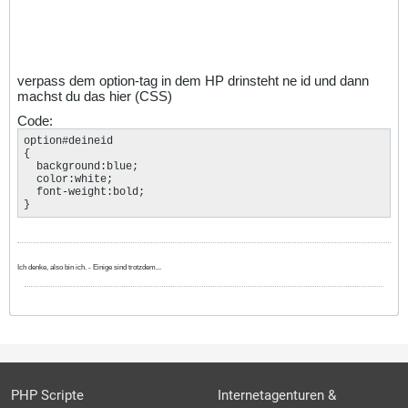
verpass dem option-tag in dem HP drinsteht ne id und dann
machst du das hier (CSS)
Code:
option#deineid

{

  background:blue;

  color:white;

  font-weight:bold;

}
Ich denke, also bin ich. - Einige sind trotzdem...
PHP Scripte
Internetagenturen &