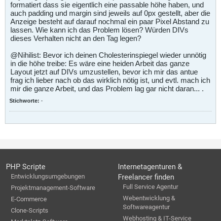
formatiert dass sie eigentlich eine passable höhe haben, und
auch padding und margin sind jeweils auf 0px gestellt, aber die
Anzeige besteht auf darauf nochmal ein paar Pixel Abstand zu
lassen. Wie kann ich das Problem lösen? Würden DIVs
dieses Verhalten nicht an den Tag legen?
@Nihilist: Bevor ich deinen Cholesterinspiegel wieder unnötig
in die höhe treibe: Es wäre eine heiden Arbeit das ganze
Layout jetzt auf DIVs umzustellen, bevor ich mir das antue
frag ich lieber nach ob das wirklich nötig ist, und evtl. mach ich
mir die ganze Arbeit, und das Problem lag gar nicht daran... .
Stichworte:
-
PHP Scripte
Internetagenturen &
Entwicklungsumgebungen
Freelancer finden
Full Service Agentur
Projektmanagement-Software
Webentwicklung &
E-Commerce
Softwareagentur
Clone-Scripts
Webhosting & IT-Service