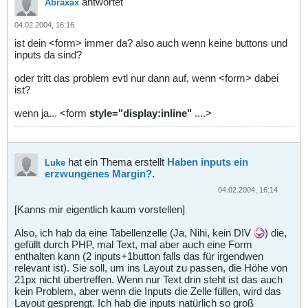
antwortet
Abraxax
04.02.2004, 16:16
ist dein <form> immer da? also auch wenn keine buttons und
inputs da sind?
oder tritt das problem evtl nur dann auf, wenn <form> dabei
ist?
wenn ja... <form
style="display:inline"
....>
hat ein Thema erstellt
Haben inputs ein
Luke
erzwungenes Margin?
.
04.02.2004, 16:14
[Kanns mir eigentlich kaum vorstellen]
Also, ich hab da eine Tabellenzelle (Ja, Nihi, kein DIV
) die,
gefüllt durch PHP, mal Text, mal aber auch eine Form
enthalten kann (2 inputs+1button falls das für irgendwen
relevant ist). Sie soll, um ins Layout zu passen, die Höhe von
21px nicht übertreffen. Wenn nur Text drin steht ist das auch
kein Problem, aber wenn die Inputs die Zelle füllen, wird das
Layout gesprengt. Ich hab die inputs natürlich so groß