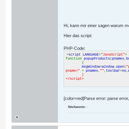
Hi, kann mir einer sagen warum me
Hier das script:
PHP-Code:
<
script LANGUAGE
=
"JavaScript"
>
function
popupProducts
(
pnamev
,
b
{
msgWindow
=
window
.
open
(
"
pname="
+
pnamev
,
""
,
toolbar
=
no
,
}
</script>
[color=red]Parse error: parse erro
Stichworte:
-