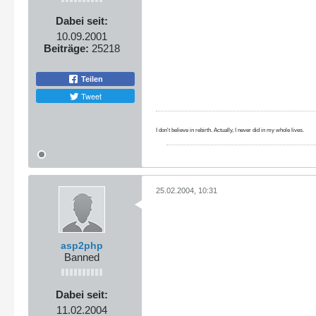
Dabei seit:
10.09.2001
Beiträge:
25218
Teilen
Tweet
I don't believe in rebirth. Actually, I never did in my whole lives.
25.02.2004, 10:31
asp2php
Banned
Dabei seit:
11.02.2004