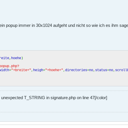
in popup immer in 30x1024 aufgeht und nicht so wie ich es ihm sage 
reite
,
hoehe
)
popup.php?
width
=
"+breite+"
,
heigh
=
"+hoehe+"
,
directories
=
no
,
status
=
no
,
scroll
r, unexpected T_STRING in signature.php on line 47[/color]