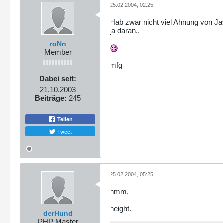
25.02.2004, 02:25
Hab zwar nicht viel Ahnung von Jav
ja daran..
roNn
Member
mfg
Dabei seit:
21.10.2003
Beiträge:
245
Teilen
Tweet
25.02.2004, 05:25
hmm,
height.
derHund
PHP Master