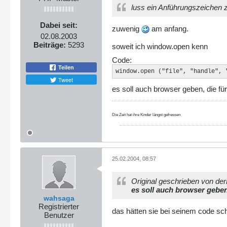
luss ein Anführungszeichen zu
Dabei seit:
zuwenig
am anfang.
02.08.2003
Beiträge:
5293
soweit ich window.open kenn
Code:
Teilen
window.open ("file", "handle", 
Tweet
es soll auch browser geben, die fü
Die Zeit hat ihre Kinder längst gefressen
25.02.2004, 08:57
Original geschrieben von de
es soll auch browser geben
wahsaga
Registrierter
das hätten sie bei seinem code sc
Benutzer