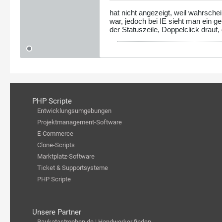
hat nicht angezeigt, weil wahrschein
war, jedoch bei IE sieht man ein g
der Statuszeile, Doppelclick drauf,
PHP Scripte
Entwicklungsumgebungen
Projektmanagement-Software
E-Commerce
Clone-Scripts
Marktplatz-Software
Ticket & Supportsysteme
PHP Scripte
Unsere Partner
Baukatastrophen.de | Handwerker finden