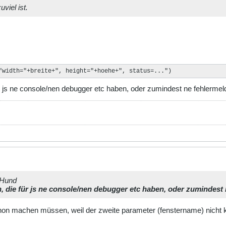
viel ist.
"width="+breite+", height="+hoehe+", status=...")
r js ne console/nen debugger etc haben, oder zumindest ne fehlermeld
rHund
, die für js ne console/nen debugger etc haben, oder zumindest 
hon machen müssen, weil der zweite parameter (fenstername) nicht ko