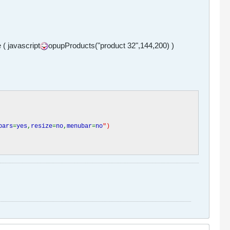
( javascript
opupProducts("product 32",144,200) )
bars
=
yes
,
resize
=
no
,
menubar
=
no
")