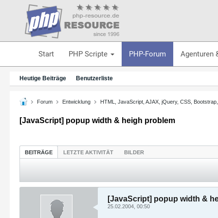
Start
PHP Scripte
PHP-Forum
Agenturen 
Heutige Beiträge
Benutzerliste
Forum
Entwicklung
HTML, JavaScript, AJAX, jQuery, CSS, Bootstrap
[JavaScript] popup width & heigh problem
BEITRÄGE
LETZTE AKTIVITÄT
BILDER
[JavaScript] popup width & h
25.02.2004, 00:50