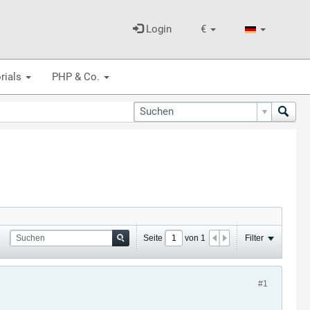
Login
€
rials
PHP & Co.
Seite
von
1
Filter
#1