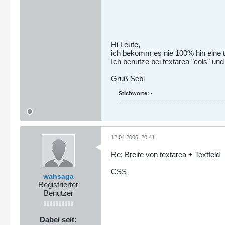
Hi Leute,
ich bekomm es nie 100% hin eine tex
Ich benutze bei textarea "cols" un
Gruß Sebi
Stichworte:
-
12.04.2006, 20:41
Re: Breite von textarea + Textfeld
CSS
wahsaga
Registrierter
Benutzer
Dabei seit: