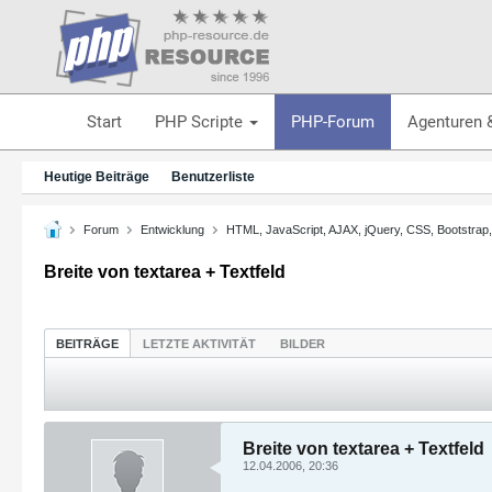
Start
PHP Scripte
PHP-Forum
Agenturen 
Heutige Beiträge
Benutzerliste
Forum
Entwicklung
HTML, JavaScript, AJAX, jQuery, CSS, Bootstrap
Breite von textarea + Textfeld
BEITRÄGE
LETZTE AKTIVITÄT
BILDER
Breite von textarea + Textfeld
12.04.2006, 20:36