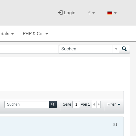
Login
€
rials
PHP & Co.
Seite
von
1
Filter
#1