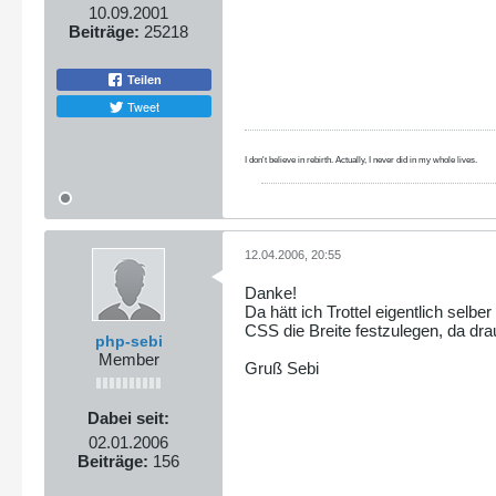
10.09.2001
Beiträge:
25218
Teilen
Tweet
I don't believe in rebirth. Actually, I never did in my whole lives.
12.04.2006, 20:55
Danke!
Da hätt ich Trottel eigentlich selb
CSS die Breite festzulegen, da dr
php-sebi
Member
Gruß Sebi
Dabei seit:
02.01.2006
Beiträge:
156