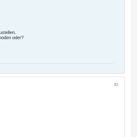
ustellen.
thoden oder?
#2