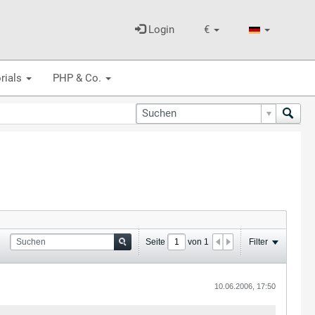
Login
€
rials
PHP & Co.
Seite
von
1
Filter
10.06.2006, 17:50