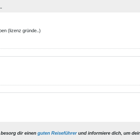
.
en (lizenz gründe..)
r besorg dir einen
guten Reiseführer
und informiere dich, um dei