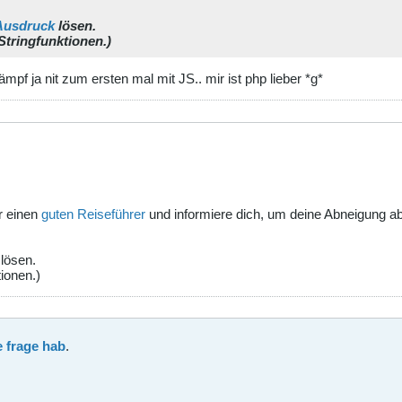
Ausdruck
lösen.
Stringfunktionen.)
mpf ja nit zum ersten mal mit JS.. mir ist php lieber *g*
ir einen
guten Reiseführer
und informiere dich, um deine Abneigung a
lösen.
ionen.)
e frage hab
.