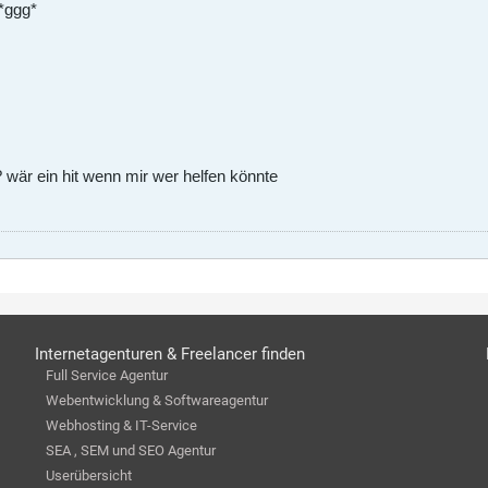
 *ggg*
? wär ein hit wenn mir wer helfen könnte
Internetagenturen & Freelancer finden
Full Service Agentur
Webentwicklung & Softwareagentur
Webhosting & IT-Service
SEA , SEM und SEO Agentur
Userübersicht