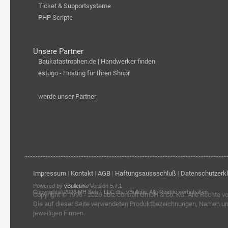
Ticket & Supportsysteme
PHP Scripte
Unsere Partner
Baukatastrophen.de | Handwerker finden
estugo - Hosting für Ihren Shopr
werde unser Partner
Impressum
|
Kontakt
|
AGB
|
Haftungsaussschluß
|
Datenschutzerk
Powered by
vBulletin®
Version 5.7.1
Copyright © 2026 MH Sub I, LLC dba vBulletin. Alle Rechte vorbehalten.
Copyright © 1996 - 2026
ebiz-consult GmbH & Co. KG
. Alle Rechte v
Die auf dieser Seite verwendeten Produktbezeichnungen, Namen u
jeweiligen Firmen.