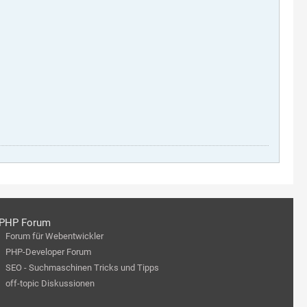
PHP Forum
Forum für Webentwickler
PHP-Developer Forum
SEO - Suchmaschinen Tricks und Tipps
off-topic Diskussionen