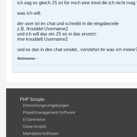
ich sag es gleich JS ist für mich eine insel die ich nicht mag
was ich will:
der user ist im chat und schreibt in die eingabezeile
z.B. /knuddel Username2
und ich will das ein JS es in das ersetzt:
/me knuddelt Username2
und es dan in den chat sendet.. verstehst ihr was ich meine
Stichworte:
-
PHP Scripte
Entwicklungsumgebungen
Projektmanagement-Software
E-Commerce
Clone-Scripts
Marktplatz-Software