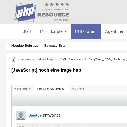
Start
PHP Scripte
PHP-Forum
Agenturen 
Heutige Beiträge
Benutzerliste
Forum
Entwicklung
HTML, JavaScript, AJAX, jQuery, CSS, Bootstrap
[JavaScript] noch eine frage hab
BEITRÄGE
LETZTE AKTIVITÄT
BILDER
antwortet
DeeAge