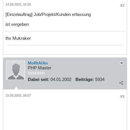
14.09.2003, 16:26
#2
[Einzelauftrag] Job/Projekt/Kunden erfassung
ist vergeben
thx Mukraker
MoRtAlAn
PHP Master
Dabei seit:
04.01.2002
Beiträge:
5934
15.09.2003, 08:07
#3