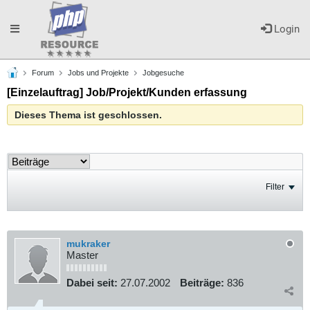
Toggle
Login
Forum
Jobs und Projekte
Jobgesuche
navigation
[Einzelauftrag] Job/Projekt/Kunden erfassung
Dieses Thema ist geschlossen.
Filter
mukraker
Master
Dabei seit:
27.07.2002
Beiträge:
836