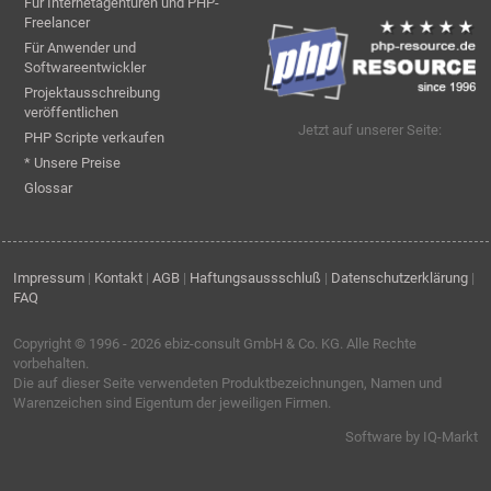
Für Internetagenturen und PHP-
Freelancer
Für Anwender und
Softwareentwickler
Projektausschreibung
veröffentlichen
Jetzt auf unserer Seite:
PHP Scripte verkaufen
* Unsere Preise
Glossar
Impressum
|
Kontakt
|
AGB
|
Haftungsaussschluß
|
Datenschutzerklärung
|
FAQ
Copyright © 1996 - 2026
ebiz-consult GmbH & Co. KG
. Alle Rechte
vorbehalten.
Die auf dieser Seite verwendeten Produktbezeichnungen, Namen und
Warenzeichen sind Eigentum der jeweiligen Firmen.
Software by IQ-Markt