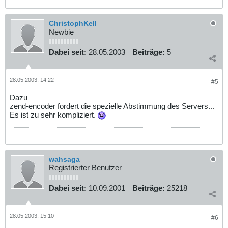
ChristophKell
Newbie
Dabei seit:
28.05.2003
Beiträge:
5
28.05.2003, 14:22
#5
Dazu
zend-encoder fordert die spezielle Abstimmung des Servers...
Es ist zu sehr kompliziert.
wahsaga
Registrierter Benutzer
Dabei seit:
10.09.2001
Beiträge:
25218
28.05.2003, 15:10
#6