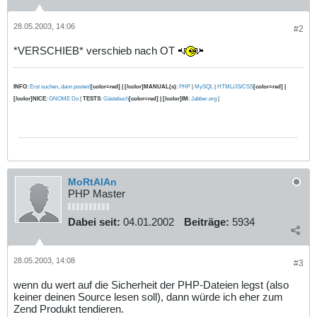
28.05.2003, 14:06
#2
*VERSCHIEB* verschieb nach OT
INFO
:
Erst suchen, dann posten!
[color=red] | [/color]MANUAL(s)
:
PHP
|
MySQL
|
HTML/JS/CSS
[color=red] |
[/color]NICE
:
GNOME Do
|
TESTS
:
Gästebuch
[color=red] | [/color]IM
:
Jabber.org
|
MoRtAlAn
PHP Master
Dabei seit:
04.01.2002
Beiträge:
5934
28.05.2003, 14:08
#3
wenn du wert auf die Sicherheit der PHP-Dateien legst (also
keiner deinen Source lesen soll), dann würde ich eher zum
Zend Produkt tendieren.