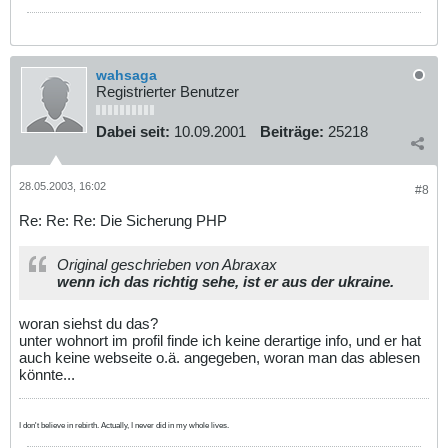
wahsaga
Registrierter Benutzer
Dabei seit:
10.09.2001
Beiträge:
25218
28.05.2003, 16:02
#8
Re: Re: Re: Die Sicherung PHP
Original geschrieben von Abraxax
wenn ich das richtig sehe, ist er aus der ukraine.
woran siehst du das?
unter wohnort im profil finde ich keine derartige info, und er hat
auch keine webseite o.ä. angegeben, woran man das ablesen
könnte...
I don't believe in rebirth. Actually, I never did in my whole lives.