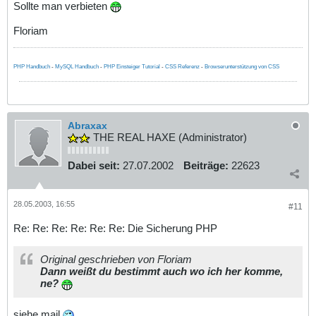
Sollte man verbieten
Floriam
PHP Handbuch
-
MySQL Handbuch
-
PHP Einsteiger Tutorial
-
CSS Referenz
-
Browserunterstützung von CSS
Abraxax
THE REAL HAXE (Administrator)
Dabei seit:
27.07.2002
Beiträge:
22623
28.05.2003, 16:55
#11
Re: Re: Re: Re: Re: Re: Die Sicherung PHP
Original geschrieben von Floriam
Dann weißt du bestimmt auch wo ich her komme,
ne?
siehe mail