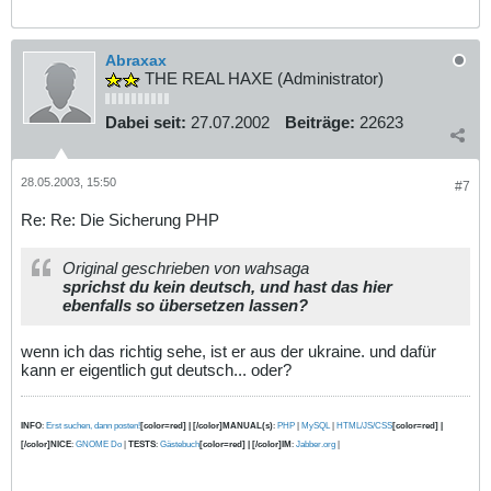
Abraxax
THE REAL HAXE (Administrator)
Dabei seit:
27.07.2002
Beiträge:
22623
28.05.2003, 15:50
#7
Re: Re: Die Sicherung PHP
Original geschrieben von wahsaga
sprichst du kein deutsch, und hast das hier
ebenfalls so übersetzen lassen?
wenn ich das richtig sehe, ist er aus der ukraine. und dafür
kann er eigentlich gut deutsch... oder?
INFO
:
Erst suchen, dann posten!
[color=red] | [/color]MANUAL(s)
:
PHP
|
MySQL
|
HTML/JS/CSS
[color=red] |
[/color]NICE
:
GNOME Do
|
TESTS
:
Gästebuch
[color=red] | [/color]IM
:
Jabber.org
|