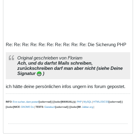
Re: Re: Re: Re: Re: Re: Re: Re: Re: Re: Die Sicherung PHP
Original geschrieben von Floriam
Ach, und du darfst Mails schreiben,
zurückschreiben darf man aber nicht (siehe Deine
Signatur
)
ich hätte deine persönlichen infos ungern ins forum gepostet.
INFO
:
Erst suchen, dann posten!
[color=red] | [/color]MANUAL(s)
:
PHP
|
MySQL
|
HTML/JS/CSS
[color=red] |
[/color]NICE
:
GNOME Do
|
TESTS
:
Gästebuch
[color=red] | [/color]IM
:
Jabber.org
|