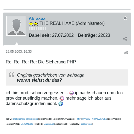
Abraxax
THE REAL HAXE (Administrator)
Dabei seit:
27.07.2002
Beiträge:
22623
28.05.2003, 16:33
#9
Re: Re: Re: Re: Die Sicherung PHP
Original geschrieben von wahsaga
woran siehst du das?
ich bin mod. schon vergessen...
ip nachschauen und den
provider ausfindig machen.
mehr sage ich aber aus
datenschutzgründen nicht.
INFO
:
Erst suchen, dann posten!
[color=red] | [/color]MANUAL(s)
:
PHP
|
MySQL
|
HTML/JS/CSS
[color=red] |
[/color]NICE
:
GNOME Do
|
TESTS
:
Gästebuch
[color=red] | [/color]IM
:
Jabber.org
|