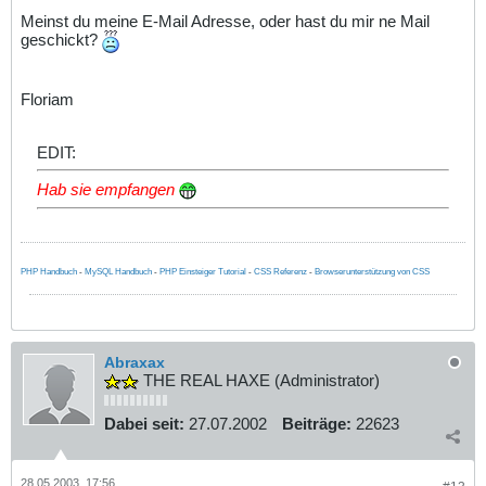
Meinst du meine E-Mail Adresse, oder hast du mir ne Mail
geschickt?
Floriam
EDIT:
Hab sie empfangen
PHP Handbuch
-
MySQL Handbuch
-
PHP Einsteiger Tutorial
-
CSS Referenz
-
Browserunterstützung von CSS
Abraxax
THE REAL HAXE (Administrator)
Dabei seit:
27.07.2002
Beiträge:
22623
28.05.2003, 17:56