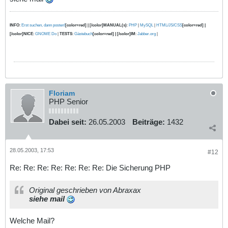
INFO
:
Erst suchen, dann posten!
[color=red] | [/color]MANUAL(s)
:
PHP
|
MySQL
|
HTML/JS/CSS
[color=red] |
[/color]NICE
:
GNOME Do
|
TESTS
:
Gästebuch
[color=red] | [/color]IM
:
Jabber.org
|
Floriam
PHP Senior
Dabei seit:
26.05.2003
Beiträge:
1432
28.05.2003, 17:53
#12
Re: Re: Re: Re: Re: Re: Re: Die Sicherung PHP
Original geschrieben von Abraxax
siehe mail
Welche Mail?