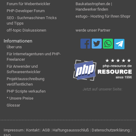
Forum für Webentwickler
Baukatastrophen.de |
Handwerker finden
PHP-Developer Forum
estugo - Hosting für Ihren Shopr
SEO - Suchmaschinen Tricks
und Tipps
off-topic Diskussionen
werde unser Partner
Informationen
Über uns
Für Internetagenturen und PHP-
Freelancer
Für Anwender und
Softwareentwickler
Projektausschreibung
veröffentlichen
Jetzt auf unserer Seite:
PHP Scripte verkaufen
* Unsere Preise
Glossar
Impressum
|
Kontakt
|
AGB
|
Haftungsaussschluß
|
Datenschutzerklärung
|
FAQ