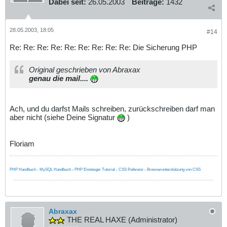
Dabei seit:
26.05.2003
Beiträge:
1432
28.05.2003, 18:05
#14
Re: Re: Re: Re: Re: Re: Re: Re: Re: Die Sicherung PHP
Original geschrieben von Abraxax
genau die mail....
Ach, und du darfst Mails schreiben, zurückschreiben darf man
aber nicht (siehe Deine Signatur
)
Floriam
PHP Handbuch
-
MySQL Handbuch
-
PHP Einsteiger Tutorial
-
CSS Referenz
-
Browserunterstützung von CSS
Abraxax
THE REAL HAXE (Administrator)