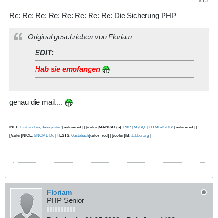
#13
Re: Re: Re: Re: Re: Re: Re: Re: Die Sicherung PHP
Original geschrieben von Floriam
EDIT:
Hab sie empfangen
genau die mail....
INFO
:
Erst suchen, dann posten!
[color=red] | [/color]MANUAL(s)
:
PHP
|
MySQL
|
HTML/JS/CSS
[color=red] |
[/color]NICE
:
GNOME Do
|
TESTS
:
Gästebuch
[color=red] | [/color]IM
:
Jabber.org
|
Floriam
PHP Senior