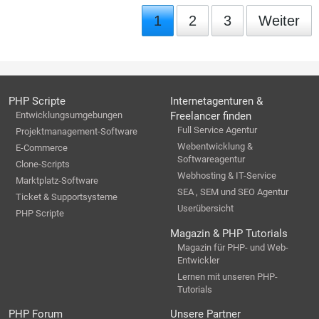
1
2
3
Weiter
PHP Scripte
Internetagenturen &
Entwicklungsumgebungen
Freelancer finden
Full Service Agentur
Projektmanagement-Software
Webentwicklung &
E-Commerce
Softwareagentur
Clone-Scripts
Webhosting & IT-Service
Marktplatz-Software
SEA , SEM und SEO Agentur
Ticket & Supportsysteme
Userübersicht
PHP Scripte
Magazin & PHP Tutorials
Magazin für PHP- und Web-
Entwickler
Lernen mit unseren PHP-
Tutorials
PHP Forum
Unsere Partner