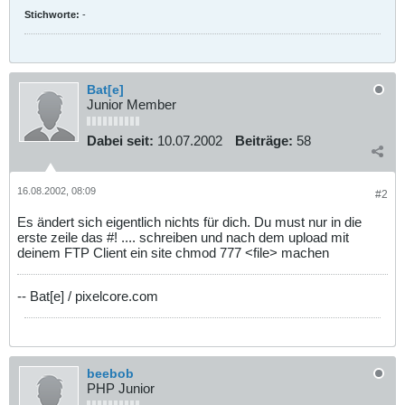
Stichworte:
-
Bat[e]
Junior Member
Dabei seit:
10.07.2002
Beiträge:
58
16.08.2002, 08:09
#2
Es ändert sich eigentlich nichts für dich. Du must nur in die
erste zeile das #! .... schreiben und nach dem upload mit
deinem FTP Client ein site chmod 777 <file> machen
-- Bat[e] / pixelcore.com
beebob
PHP Junior