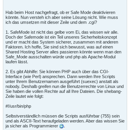
Hab beim Host nachgefragt, ob er Safe Mode deaktivieren
könnte. Nun versteh ich aber seine Lösung nicht. Wie muss
ich das umsetzen mit dieser Zeile und dem .cgi?
1. SafeMode ist nicht das gelbe vom Ei, das wissen wir alle.
Doch der Safemode ist ein Teil unseres Sicherheitskonzept
und er macht das System sicherer, zusammen mit anderen
Faktoren. Ich hoffe, Sie sind sich bewusst, was auf einen
Shared Hosting Server alles passieren könnte wenn man den
Safe_Mode ausschalten würde und php als Apache-Modul
laufen lässt.
2. Es gibt Abhilfe: Sie können PHP auch über das CGI-
Interface (wie Perl) ansprechen. Dann werden Ihre Scripts
unter Ihrem Benutzernamen ausgeführt (suexec) anstatt als
nobody. Deshalb greifen nun die Benutzerrechte von Linux und
Sie haben die vollen Rechte auf all Ihre Dateien. Die shebang-
Zeile lautet wie folgt:
#!/usr/bin/php
Selbstverständlich müssen die Scripts ausführbar (755) sein
und als ASCII-Text heraufgeladen werden. Aber das wissen Sie
ja sicher als Programmierer
.