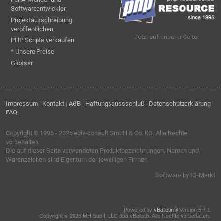
Softwareentwickler
Projektausschreibung
veröffentlichen
Jetzt auf unserer Seite:
PHP Scripte verkaufen
* Unsere Preise
Glossar
Impressum
|
Kontakt
|
AGB
|
Haftungsaussschluß
|
Datenschutzerklärung
|
FAQ
Copyright © 1996 - 2026
ebiz-consult GmbH & Co. KG
. Alle Rechte
vorbehalten.
Die auf dieser Seite verwendeten Produktbezeichnungen, Namen und
Warenzeichen sind Eigentum der jeweiligen Firmen.
Software by IQ-Markt
Powered by
vBulletin®
Version 5.7.1
Copyright © 2026 MH Sub I, LLC dba vBulletin. Alle Rechte vorbehalten.