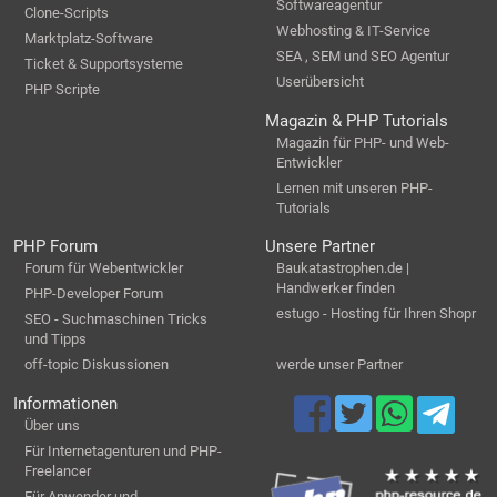
Softwareagentur
Clone-Scripts
Webhosting & IT-Service
Marktplatz-Software
SEA , SEM und SEO Agentur
Ticket & Supportsysteme
Userübersicht
PHP Scripte
Magazin & PHP Tutorials
Magazin für PHP- und Web-
Entwickler
Lernen mit unseren PHP-
Tutorials
PHP Forum
Unsere Partner
Forum für Webentwickler
Baukatastrophen.de |
Handwerker finden
PHP-Developer Forum
estugo - Hosting für Ihren Shopr
SEO - Suchmaschinen Tricks
und Tipps
off-topic Diskussionen
werde unser Partner
Informationen
Über uns
Für Internetagenturen und PHP-
Freelancer
Für Anwender und