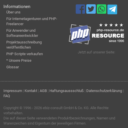
Informationen
Über uns
Für Internetagenturen und PHP-
Freelancer
Für Anwender und
Softwareentwickler
Projektausschreibung
veröffentlichen
Jetzt auf unserer Seite:
PHP Scripte verkaufen
* Unsere Preise
Glossar
Impressum
|
Kontakt
|
AGB
|
Haftungsaussschluß
|
Datenschutzerklärung
|
FAQ
Copyright © 1996 - 2026
ebiz-consult GmbH & Co. KG
. Alle Rechte
vorbehalten.
Die auf dieser Seite verwendeten Produktbezeichnungen, Namen und
Warenzeichen sind Eigentum der jeweiligen Firmen.