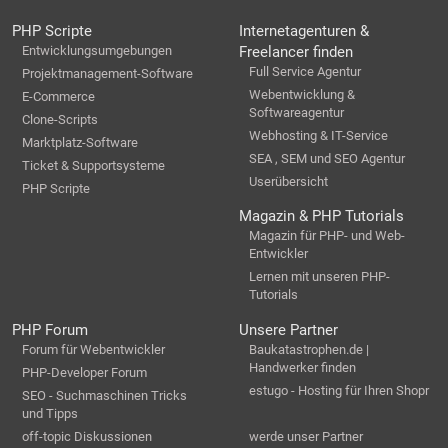
PHP Scripte
Internetagenturen &
Entwicklungsumgebungen
Freelancer finden
Full Service Agentur
Projektmanagement-Software
Webentwicklung &
E-Commerce
Softwareagentur
Clone-Scripts
Webhosting & IT-Service
Marktplatz-Software
SEA , SEM und SEO Agentur
Ticket & Supportsysteme
Userübersicht
PHP Scripte
Magazin & PHP Tutorials
Magazin für PHP- und Web-
Entwickler
Lernen mit unseren PHP-
Tutorials
PHP Forum
Unsere Partner
Forum für Webentwickler
Baukatastrophen.de |
Handwerker finden
PHP-Developer Forum
estugo - Hosting für Ihren Shopr
SEO - Suchmaschinen Tricks
und Tipps
off-topic Diskussionen
werde unser Partner