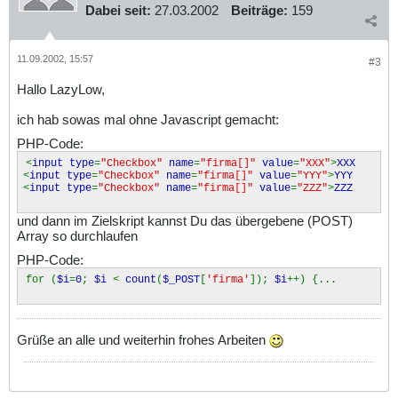
Dabei seit:
27.03.2002
Beiträge:
159
11.09.2002, 15:57
#3
Hallo LazyLow,
ich hab sowas mal ohne Javascript gemacht:
PHP-Code:
<
input type
=
"Checkbox"
name
=
"firma[]"
value
=
"XXX"
>
XXX
<
input type
=
"Checkbox"
name
=
"firma[]"
value
=
"YYY"
>
YYY
<
input type
=
"Checkbox"
name
=
"firma[]"
value
=
"ZZZ"
>
ZZZ
und dann im Zielskript kannst Du das übergebene (POST)
Array so durchlaufen
PHP-Code:
for (
$i
=
0
;
$i
<
count
(
$_POST
[
'firma'
]);
$i
++) {...
Grüße an alle und weiterhin frohes Arbeiten