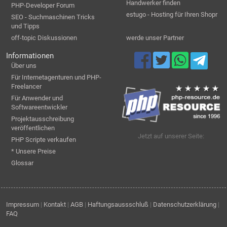
Handwerker finden
PHP-Developer Forum
estugo - Hosting für Ihren Shopr
SEO - Suchmaschinen Tricks
und Tipps
off-topic Diskussionen
werde unser Partner
Informationen
Über uns
Für Internetagenturen und PHP-
Freelancer
Für Anwender und
Softwareentwickler
Projektausschreibung
veröffentlichen
Jetzt auf unserer Seite:
PHP Scripte verkaufen
* Unsere Preise
Glossar
Impressum
|
Kontakt
|
AGB
|
Haftungsaussschluß
|
Datenschutzerklärung
|
FAQ