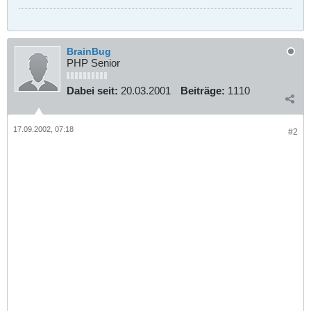
BrainBug
PHP Senior
Dabei seit:
20.03.2001
Beiträge:
1110
17.09.2002, 07:18
#2