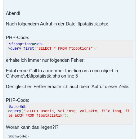
Abend!
Nach folgendem Aufruf in der Datei ftpstatistik.php:
PHP-Code:
$ftpoptions
=
$db
-
>
query_first
(
"SELECT * FROM ftpoptions"
);
erhalte ich immer nur folgenden Fehler:
Fatal error: Call to a member function on a non-object in
C:\home\vb\ftpstatistik.php on line 5
Den gleichen Fehler erhalte ich auch beim Aufruf dieser Zeile:
PHP-Code:
$aus
=
$db
-
>
query
(
"SELECT userid, vol_insg, vol_aktM, file_insg, fi
le_aktM FROM ftpstatistik"
);
Woran kann das liegen?!?
Stichworte:
-