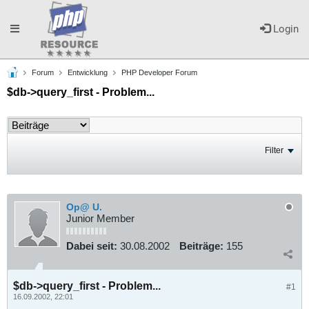
Toggle
Login
Forum
Entwicklung
PHP Developer Forum
navigation
$db->query_first - Problem...
Filter
Op@ U.
Junior Member
Dabei seit:
30.08.2002
Beiträge:
155
$db->query_first - Problem...
#1
16.09.2002, 22:01