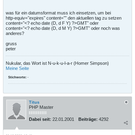
was für ein datumsformat muss ich einsetzen, um bei
http-equiv="expires" content="" den aktuellen tag zu setzen
content="<? echo date (D, d F Y) ?>GMT" oder
content="<? echo date (D, d M Y) ?>GMT" oder noch was
anderes?
gruss
peter
Nukular, das Wort ist N-u-k-u-l-a-r (Homer Simpson)
Meine Seite
Stichworte:
-
Titus
PHP Master
Dabei seit:
22.01.2001
Beiträge:
4292