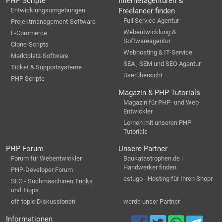
PHP Scripte
Internetagenturen &
Entwicklungsumgebungen
Freelancer finden
Full Service Agentur
Projektmanagement-Software
Webentwicklung &
E-Commerce
Softwareagentur
Clone-Scripts
Webhosting & IT-Service
Marktplatz-Software
SEA , SEM und SEO Agentur
Ticket & Supportsysteme
Userübersicht
PHP Scripte
Magazin & PHP Tutorials
Magazin für PHP- und Web-
Entwickler
Lernen mit unseren PHP-
Tutorials
PHP Forum
Unsere Partner
Forum für Webentwickler
Baukatastrophen.de |
Handwerker finden
PHP-Developer Forum
estugo - Hosting für Ihren Shopr
SEO - Suchmaschinen Tricks
und Tipps
off-topic Diskussionen
werde unser Partner
Informationen