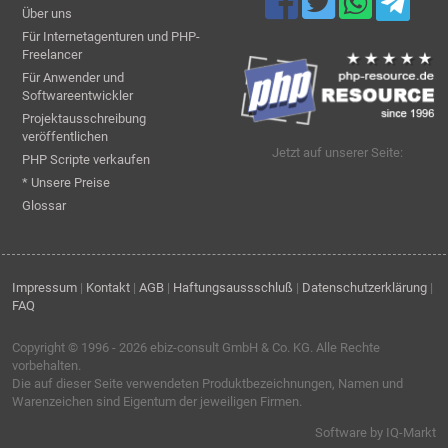
Über uns
Für Internetagenturen und PHP-
Freelancer
Für Anwender und
Softwareentwickler
Projektausschreibung
veröffentlichen
Jetzt auf unserer Seite:
PHP Scripte verkaufen
* Unsere Preise
Glossar
Impressum
|
Kontakt
|
AGB
|
Haftungsaussschluß
|
Datenschutzerklärung
|
FAQ
Copyright © 1996 - 2026
ebiz-consult GmbH & Co. KG
. Alle Rechte
vorbehalten.
Die auf dieser Seite verwendeten Produktbezeichnungen, Namen und
Warenzeichen sind Eigentum der jeweiligen Firmen.
Software by IQ-Markt