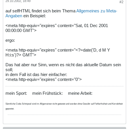
29.10.2002, 18:49
#2
auf selfHTML findet sich beim Thema
Allgemeines zu Meta-
Angaben
ein Beispiel:
<meta http-equiv="expires" content="Sat, 01 Dec 2001
00:00:00 GMT">
ergo:
<meta http-equiv="expires" content="<?=date('D, d M Y
H:i:s')?> GMT">
Das hat aber nur Sinn, wenn es nicht das aktuelle Datum sein
soll;
in dem Fall ist das hier einfacher:
<meta http-equiv="expires" content="0">
mein Sport:
mein Frühstück:
meine Arbeit:
Sämtliche Code-Schnipsel sind im Allgemeinen nicht getestet und werden ohne Gewähr auf Fehlerfreiheit und Korrektheit
gepostet.