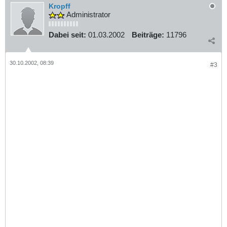
Kropff
Administrator
Dabei seit:
01.03.2002
Beiträge:
11796
30.10.2002, 08:39
#3