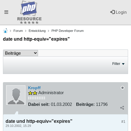
Toggle
Login
Forum
Entwicklung
PHP Developer Forum
navigation
date und http-equiv="expires"
Filter
Kropff
Administrator
Dabei seit:
01.03.2002
Beiträge:
11796
date und http-equiv="expires"
#1
29.10.2002, 15:29