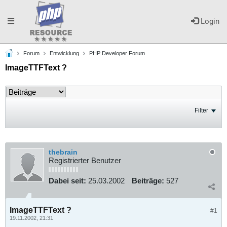
Toggle
Login
Forum
Entwicklung
PHP Developer Forum
navigation
ImageTTFText ?
Filter
thebrain
Registrierter Benutzer
Dabei seit:
25.03.2002
Beiträge:
527
ImageTTFText ?
#1
19.11.2002, 21:31