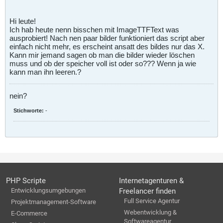
Hi leute!
Ich hab heute nenn bisschen mit ImageTTFText was
ausprobiert! Nach nen paar bilder funktioniert das script aber
einfach nicht mehr, es erscheint ansatt des bildes nur das X.
Kann mir jemand sagen ob man die bilder wieder löschen
muss und ob der speicher voll ist oder so??? Wenn ja wie
kann man ihn leeren.?
nein?
Stichworte:
-
PHP Scripte
Internetagenturen &
Entwicklungsumgebungen
Freelancer finden
Full Service Agentur
Projektmanagement-Software
Webentwicklung &
E-Commerce
Softwareagentur