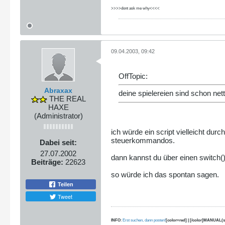
>>>>dont ask me why<<<<
09.04.2003, 09:42
OffTopic:
Abraxax
deine spielereien sind schon nett
THE REAL
HAXE
(Administrator)
ich würde ein script vielleicht dur
steuerkommandos.
Dabei seit:
27.07.2002
dann kannst du über einen switch()
Beiträge:
22623
so würde ich das spontan sagen.
Teilen
Tweet
INFO
:
Erst suchen, dann posten!
[color=red] | [/color]MANUAL(s