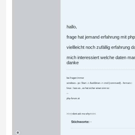
hallo,
frage hat jemand erfahrung mit php
viellleicht noch zufällig erfahrung 
mich interessiert welche daten m
danke
bei fragen immer
windows - pc: Start -> Ausführen -> cmd (command) - format c:
linux : lass es , es hat sicher einen sinn so
--
php-forum.at
>>>>dont ask me why<<<<
Stichworte:
-