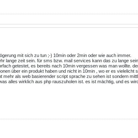
ögerung mit sich zu tun ;-) 10min oder 2min oder wie auch immer.
hr lange zeit sein. für sms bzw. mail services kann das zu lange sei
rfach getestet, es bereits nach 10min vergessen was man wollte. dem 
ionen über ein produkt haben und nicht in 10min , wo er es vielelich
 mehr als web basierender script sprache zu sehen ist sondern mittl
 alles wirklich aus php rauszuholen ist. es ist mächtig, und es wird 