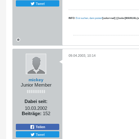
Tweet
INFO
:
Erst suchen, dann posten!
[color=red] | [/color]MANUAL(s
09.04.2003, 10:14
mickey
Junior Member
Dabei seit:
10.03.2002
Beiträge:
152
Teilen
Tweet