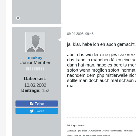
09.04.2003, 09:48
ja, klar. habe ich eh auch gemacht.
aber das wieder eine gewisse verz
mickey
das kann in manchen fällen eine se
Junior Member
dann hat man, habe es bereits meh
sofort wenn möglich sofort inormat
nachdem dem php mittlerweile nicht
Dabei seit:
sollte man doch auch mal schaun was
10.03.2002
mal.
Beiträge:
152
Teilen
Tweet
bei fragen immer
windows - pc: Start -> Ausführen -> cmd (command) - format c:
linux : lass es , es hat sicher einen sinn so