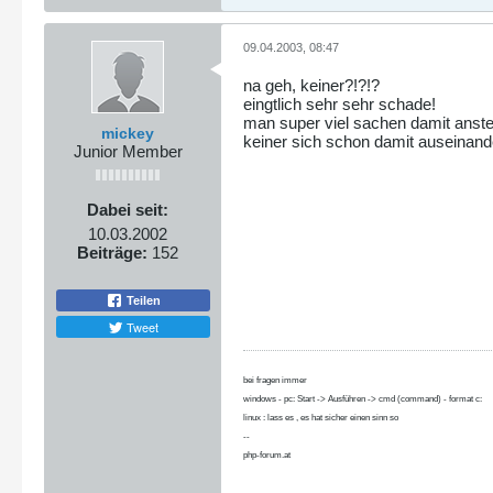
09.04.2003, 08:47
na geh, keiner?!?!?
eingtlich sehr sehr schade!
man super viel sachen damit anstel
mickey
keiner sich schon damit auseinand
Junior Member
Dabei seit:
10.03.2002
Beiträge:
152
Teilen
Tweet
bei fragen immer
windows - pc: Start -> Ausführen -> cmd (command) - format c:
linux : lass es , es hat sicher einen sinn so
--
php-forum.at