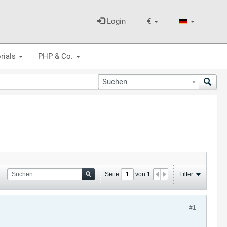
Login
€
rials
PHP & Co.
Seite
von
1
Filter
#1