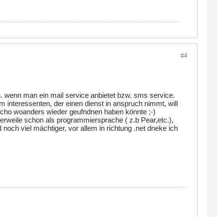
#4
n. wenn man ein mail service anbietet bzw. sms service.
interessenten, der einen dienst in anspruch nimmt, will
t scho woanders wieder geufndnen haben könnte ;-)
erweile schon als programmiersprache ( z.b Pear,etc.),
noch viel mächtiger, vor allem in richtung .net dneke ich