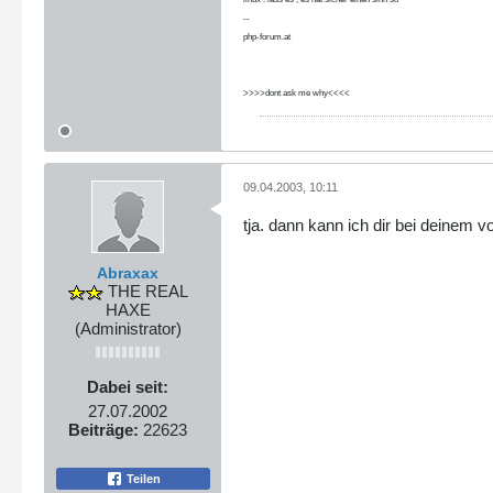
--
php-forum.at
>>>>dont ask me why<<<<
09.04.2003, 10:11
tja. dann kann ich dir bei deinem v
Abraxax
THE REAL
HAXE
(Administrator)
Dabei seit:
27.07.2002
Beiträge:
22623
Teilen