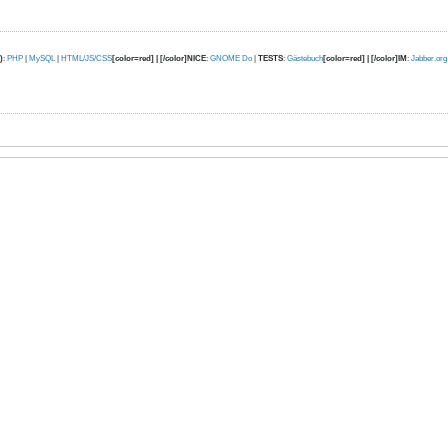
)
:
PHP
|
MySQL
|
HTML/JS/CSS
[color=red] | [/color]NICE
:
GNOME Do
|
TESTS
:
Gästebuch
[color=red] | [/color]IM
:
Jabber.org