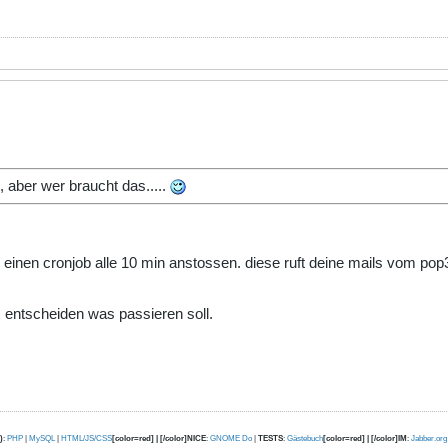
, aber wer braucht das.....
ch einen cronjob alle 10 min anstossen. diese ruft deine mails vom po
 entscheiden was passieren soll.
)
:
PHP
|
MySQL
|
HTML/JS/CSS
[color=red] | [/color]NICE
:
GNOME Do
|
TESTS
:
Gästebuch
[color=red] | [/color]IM
:
Jabber.org