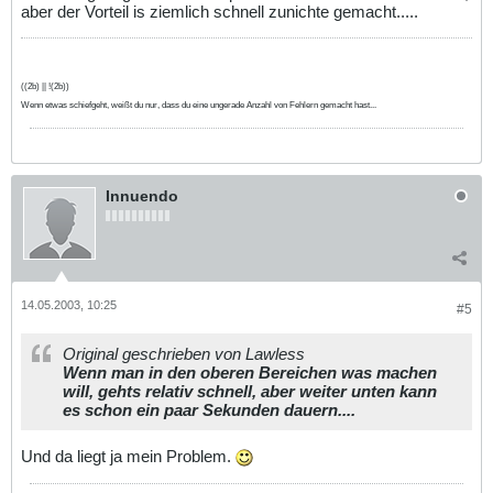
aber der Vorteil is ziemlich schnell zunichte gemacht.....
((2b) || !(2b))
Wenn etwas schiefgeht, weißt du nur, dass du eine ungerade Anzahl von Fehlern gemacht hast...
Innuendo
14.05.2003, 10:25
#5
Original geschrieben von Lawless
Wenn man in den oberen Bereichen was machen
will, gehts relativ schnell, aber weiter unten kann
es schon ein paar Sekunden dauern....
Und da liegt ja mein Problem.