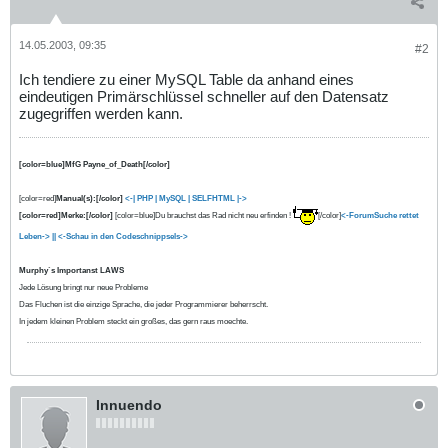
14.05.2003, 09:35
#2
Ich tendiere zu einer MySQL Table da anhand eines
eindeutigen Primärschlüssel schneller auf den Datensatz
zugegriffen werden kann.
[color=blue]MfG Payne_of_Death[/color]
[color=red]
Manual(s):[/color]
<-| PHP
| MySQL |
SELFHTML |->
[color=red]Merke:[/color]
[color=blue]Du brauchst das Rad nicht neu erfinden !
[/color]
<-ForumSuche rettet
Leben-> ||
<-Schau in den Codeschnippsels->
Murphy`s Importanst LAWS
Jede Lösung bringt nur neue Probleme
Das Fluchen ist die einzige Sprache, die jeder Programmierer beherrscht.
In jedem kleinen Problem steckt ein großes, das gern raus moechte.
Innuendo