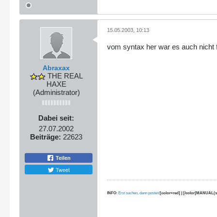
15.05.2003, 10:13
vom syntax her war es auch nicht f
Abraxax
THE REAL
HAXE
(Administrator)
Dabei seit:
27.07.2002
Beiträge:
22623
Teilen
Tweet
INFO
:
Erst suchen, dann posten!
[color=red] | [/color]MANUAL(s