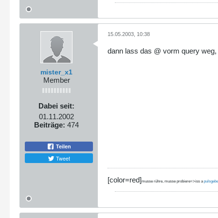
15.05.2003, 10:38
dann lass das @ vorm query weg, 
mister_x1
Member
Dabei seit:
01.11.2002
Beiträge:
474
Teilen
Tweet
[color=red]
musse rühre, musse probiere=>iss a
pulsgeb