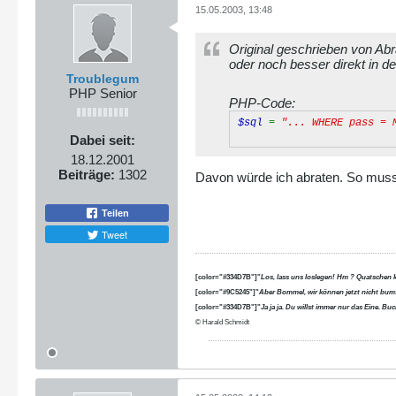
15.05.2003, 13:48
Original geschrieben von Ab
oder noch besser direkt in d
Troublegum
PHP Senior
PHP-Code:
$sql
=
"... WHERE pass = 
Dabei seit:
18.12.2001
Beiträge:
1302
Davon würde ich abraten. So muss 
Teilen
Tweet
[color="#334D7B"]"
Los, lass uns loslegen! Hm ? Quatschen 
[color="#9C5245"]"
Aber Bommel, wir können jetzt nicht bums
[color="#334D7B"]"
Ja ja ja. Du willst immer nur das Eine. B
© Harald Schmidt