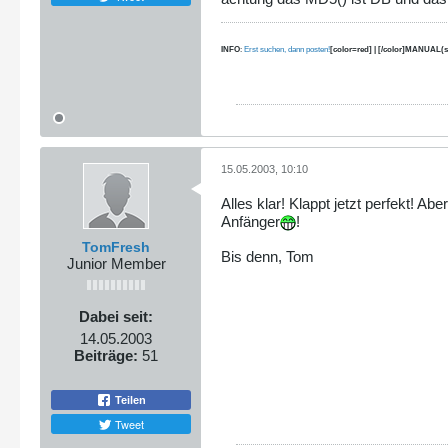
INFO
:
Erst suchen, dann posten!
[color=red] | [/color]MANUAL(s
15.05.2003, 10:10
Alles klar! Klappt jetzt perfekt! 
Anfänger
!
TomFresh
Bis denn, Tom
Junior Member
Dabei seit:
14.05.2003
Beiträge:
51
Teilen
Tweet