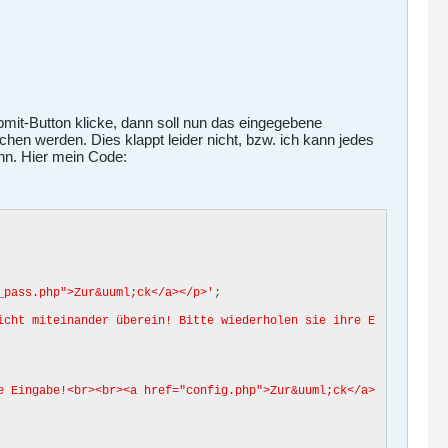
mit-Button klicke, dann soll nun das eingegebene
en werden. Dies klappt leider nicht, bzw. ich kann jedes
ann. Hier mein Code:
_pass.php">Zur&uuml;ck</a></p>'
;
icht miteinander überein! Bitte wiederholen sie ihre E
e Eingabe!<br><br><a href="config.php">Zur&uuml;ck</a>