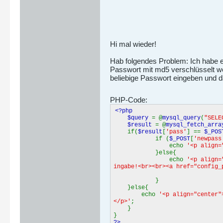
Hi mal wieder!
Hab folgendes Problem: Ich habe e
Passwort mit md5 verschlüsselt we
beliebige Passwort eingeben und da
PHP-Code:
<?php
$query
= @
mysql_query
(
"SELE
$result
= @
mysql_fetch_arra
if(
$result
[
'pass'
] ==
$_POS
if (
$_POST
[
'newpass
echo
'<p align=
}else{
echo
'<p align=
ingabe!<br><br><a href="config_
}
}else{
echo
'<p align="center"
</p>'
;
}
}
?>