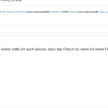
)
:
PHP
|
MySQL
|
HTML/JS/CSS
[color=red] | [/color]NICE
:
GNOME Do
|
TESTS
:
Gästebuch
[color=red] | [/color]IM
:
Jabber.org
Aber woher sollte ich auch wissen, dass das Falsch ist, wenn ich kei