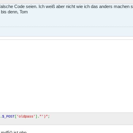
falsche Code seien. Ich weiß aber nicht wie ich das anders machen s
, bis denn, Tom
.
$_POST
[
'oldpass'
].
"')"
;
md5() ist php