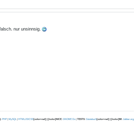
alsch. nur unsinnsig.
)
:
PHP
|
MySQL
|
HTML/JS/CSS
[color=red] | [/color]NICE
:
GNOME Do
|
TESTS
:
Gästebuch
[color=red] | [/color]IM
:
Jabber.org