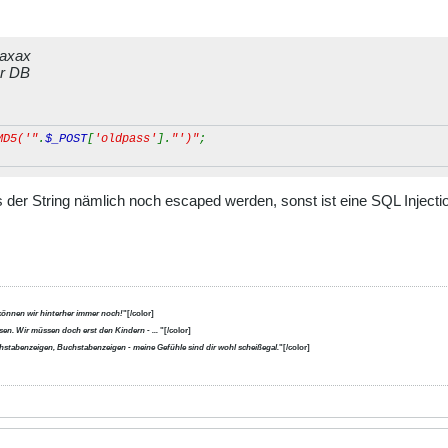
raxax
er DB
MD5('"
.
$_POST
[
'oldpass'
].
"')"
;
der String nämlich noch escaped werden, sonst ist eine SQL Injecti
können wir hinterher immer noch!
"[/color]
en. Wir müssen doch erst den Kindern - ...
"[/color]
uchstabenzeigen, Buchstabenzeigen - meine Gefühle sind dir wohl scheißegal.
"[/color]