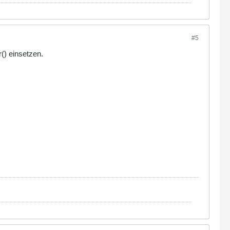
#5
) einsetzen.