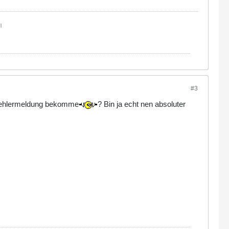
|
#3
ne Fehlermeldung bekomme
? Bin ja echt nen absoluter