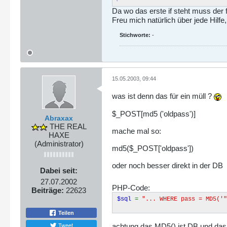
Da wo das erste if steht muss der 
Freu mich natürlich über jede Hilfe
Stichworte:
-
15.05.2003, 09:44
was ist denn das für ein müll ?
$_POST[md5 ('oldpass')]
Abraxax
THE REAL
mache mal so:
HAXE
(Administrator)
md5($_POST['oldpass'])
oder noch besser direkt in der DB
Dabei seit:
27.07.2002
PHP-Code:
Beiträge:
22623
$sql
=
"... WHERE pass = MD5('"
Teilen
Tweet
achtung das MD5() ist DB und das 