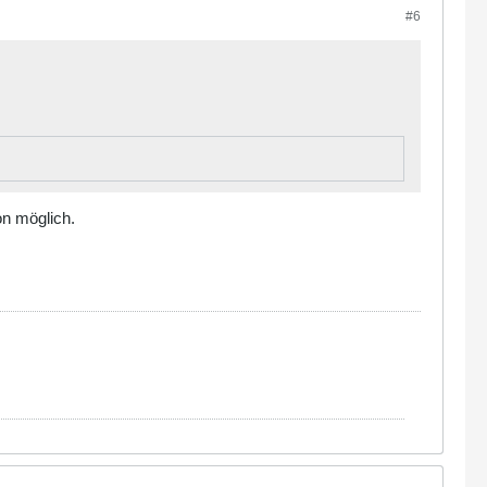
#6
on möglich.