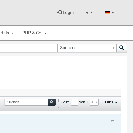
Login
€
rials
PHP & Co.
Seite
von
1
Filter
#1