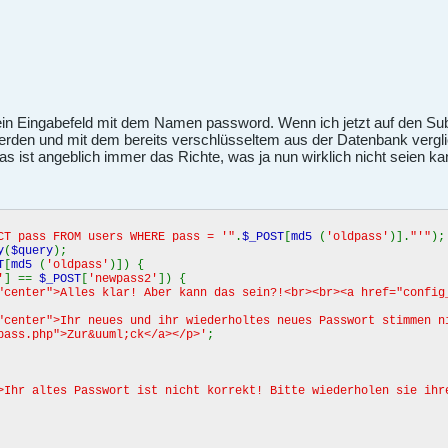
in Eingabefeld mit dem Namen password. Wenn ich jetzt auf den Sub
rden und mit dem bereits verschlüsseltem aus der Datenbank verglich
s ist angeblich immer das Richte, was ja nun wirklich nicht seien k
CT pass FROM users WHERE pass = '"
.
$_POST
[
md5
(
'oldpass'
)].
"'"
);
y
(
$query
);
T
[
md5
(
'oldpass'
)]) {
'
] ==
$_POST
[
'newpass2'
]) {
"center">Alles klar! Aber kann das sein?!<br><br><a href="config
"center">Ihr neues und ihr wiederholtes neues Passwort stimmen n
pass.php">Zur&uuml;ck</a></p>'
;
>Ihr altes Passwort ist nicht korrekt! Bitte wiederholen sie ihr