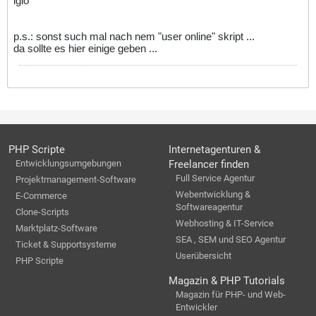
iglo
p.s.: sonst such mal nach nem "user online" skript ...
da sollte es hier einige geben ...
PHP Scripte
Internetagenturen &
Entwicklungsumgebungen
Freelancer finden
Full Service Agentur
Projektmanagement-Software
Webentwicklung &
E-Commerce
Softwareagentur
Clone-Scripts
Webhosting & IT-Service
Marktplatz-Software
SEA , SEM und SEO Agentur
Ticket & Supportsysteme
Userübersicht
PHP Scripte
Magazin & PHP Tutorials
Magazin für PHP- und Web-
Entwickler