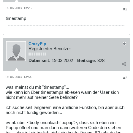
05.06.2003, 13:25
#2
timestamp
CrazyPip
Registrierter Benutzer
Dabei seit:
19.03.2002
Beiträge:
328
05.06.2003, 13:54
#3
was meinst du mit "timestamp"...
wie kann ich über timestamps ablesen wann der User sich
nicht mehr auf meiner Seite befindet?
ich suche seit längerem eine ähnliche Funktion, bin aber auch
noch nicht fündig geworden...
evtnl. über <body onunload='popup'>, dass sich eben ein
Popup öffnet und man darin dann weiteren Code drin stehen
hat - aber ist sicherlich nicht die beste lösung. ICh glaub das