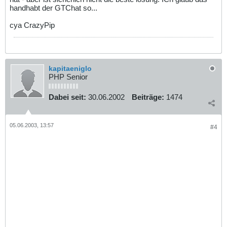
handhabt der GTChat so...
cya CrazyPip
kapitaeniglo
PHP Senior
Dabei seit:
30.06.2002
Beiträge:
1474
05.06.2003, 13:57
#4