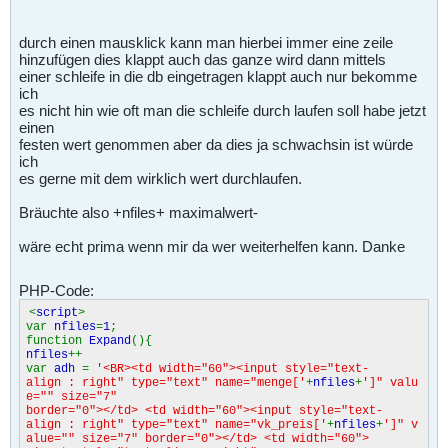
durch einen mausklick kann man hierbei immer eine zeile
hinzufügen dies klappt auch das ganze wird dann mittels
einer schleife in die db eingetragen klappt auch nur bekomme
ich
es nicht hin wie oft man die schleife durch laufen soll habe jetzt
einen
festen wert genommen aber da dies ja schwachsin ist würde
ich
es gerne mit dem wirklich wert durchlaufen.
Bräuchte also +nfiles+ maximalwert-
wäre echt prima wenn mir da wer weiterhelfen kann. Danke
PHP-Code:
<
script
>
var
nfiles
=
1
;
function
Expand
(){
nfiles
++
var
adh
=
'<BR><td width="60"><input style="text-
align : right" type="text" name="menge['
+
nfiles
+
']" valu
e="" size="7"
border="0"></td> <td width="60"><input style="text-
align : right" type="text" name="vk_preis['
+
nfiles
+
']" v
alue="" size="7" border="0"></td> <td width="60">