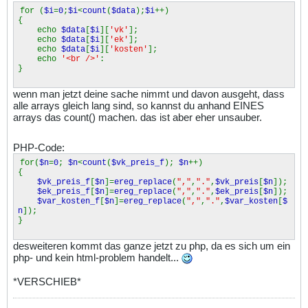
for (
$i
=
0
;
$i
<
count
(
$data
);
$i
++)
{
echo
$data
[
$i
][
'vk'
];
echo
$data
[
$i
][
'ek'
];
echo
$data
[
$i
][
'kosten'
];
echo
'<br />'
:
}
wenn man jetzt deine sache nimmt und davon ausgeht, dass
alle arrays gleich lang sind, so kannst du anhand EINES
arrays das count() machen. das ist aber eher unsauber.
PHP-Code:
for(
$n
=
0
;
$n
<
count
(
$vk_preis_f
);
$n
++)
{
$vk_preis_f
[
$n
]=
ereg_replace
(
","
,
"."
,
$vk_preis
[
$n
]);
$ek_preis_f
[
$n
]=
ereg_replace
(
","
,
"."
,
$ek_preis
[
$n
]);
$var_kosten_f
[
$n
]=
ereg_replace
(
","
,
"."
,
$var_kosten
[
$
n
]);
}
desweiteren kommt das ganze jetzt zu php, da es sich um ein
php- und kein html-problem handelt...
*VERSCHIEB*