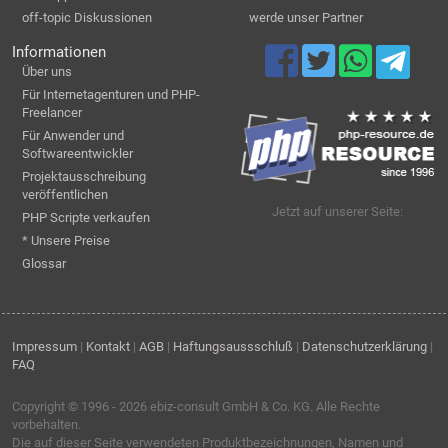
off-topic Diskussionen
werde unser Partner
Informationen
Über uns
Für Internetagenturen und PHP-
Freelancer
Für Anwender und
Softwareentwickler
Projektausschreibung
veröffentlichen
Jetzt auf unserer Seite:
PHP Scripte verkaufen
* Unsere Preise
Glossar
Impressum
|
Kontakt
|
AGB
|
Haftungsaussschluß
|
Datenschutzerklärung
|
FAQ
Copyright © 1996 - 2026
ebiz-consult GmbH & Co. KG
. Alle Rechte
vorbehalten.
Die auf dieser Seite verwendeten Produktbezeichnungen, Namen und