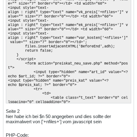
e="" size="7" border="0"></td> <td width="60">
<input style="text-
align : right" type="text" name="vk_preis['+nfiles+']" v
alue="" size="7" border="0"></td> <td width="60">
<input style="text-
align : right" type="text" name="ek_preis['+nfiles+']" v
alue="" size="7" border="0"></td> <td width="60">
<input style="text-
align : right" type="text" name="var_kosten['+nfiles+']"
value="" size="7" border="0"></td>';
files.insertAdjacentHTML('BeforeEnd',adh);
return false;
}
</script>
<form action="preiskat_neu_save.php" method="pos
t">
<input type="hidden" name="art_id" value="<?
echo $art_id; ?>" border="0">
<input type="hidden" name="preis_kat" value="<?
echo $preis_kat; ?>" border="0">
<tr>
<td>
<table class="t_text" border="0" cel
lspacing="0" cellpadding="0">
<tr bgcolor="#bbbbbb">
Seite 2
<td width="60">
<div align="center">
hier habe ich bei $n 50 angegeben und dies sollte der
<b>Menge</b></div>
maximalwert von ['+nfiles+'] vom javascript sein
</td>
<td width="60">
<div align="center">
PHP-Code:
<b>VK</b></div>