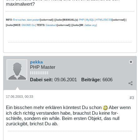
maximalwert?
INFO
:
Erst suchen, dann posten!
[color=red] | [/color]MANUAL(s)
:
PHP
|
MySQL
|
HTML/JS/CSS
[color=red] |
[/color]NICE
:
GNOME Do
|
TESTS
:
Gästebuch
[color=red] | [/color]IM
:
Jabber.org
|
pekka
PHP Master
Dabei seit:
09.06.2001
Beiträge:
6606
17.06.2003, 00:33
#3
Ein bisschen mehr erklären könntest Du schon
Aber wenn
ich dich richtig verstanden habe, brauchst Du keine for-
schleife, sondern ein while. Beim ersten Objekt, das null
zurückgibt, brichst Du ab.