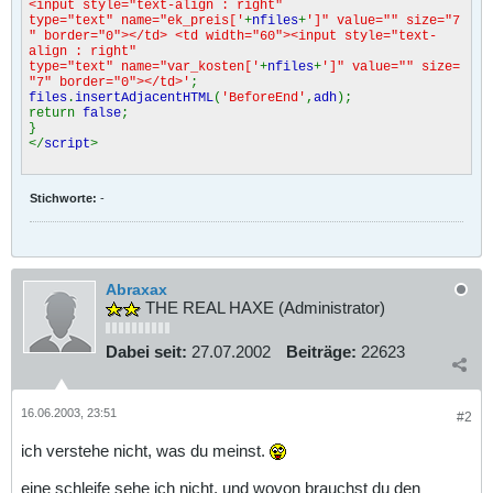
<input style="text-align : right"
type="text" name="ek_preis['
+
nfiles
+
']" value="" size="7
" border="0"></td> <td width="60"><input style="text-
align : right"
type="text" name="var_kosten['
+
nfiles
+
']" value="" size=
"7" border="0"></td>'
;
files
.
insertAdjacentHTML
(
'BeforeEnd'
,
adh
);
return
false
;
}
</
script
>
Stichworte:
-
Abraxax
THE REAL HAXE (Administrator)
Dabei seit:
27.07.2002
Beiträge:
22623
16.06.2003, 23:51
#2
ich verstehe nicht, was du meinst.
eine schleife sehe ich nicht, und wovon brauchst du den