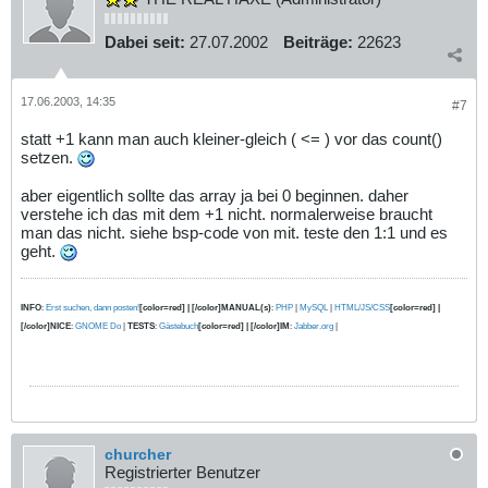
Dabei seit:
27.07.2002
Beiträge:
22623
17.06.2003, 14:35
#7
statt +1 kann man auch kleiner-gleich ( <= ) vor das count()
setzen.
aber eigentlich sollte das array ja bei 0 beginnen. daher
verstehe ich das mit dem +1 nicht. normalerweise braucht
man das nicht. siehe bsp-code von mit. teste den 1:1 und es
geht.
INFO
:
Erst suchen, dann posten!
[color=red] | [/color]MANUAL(s)
:
PHP
|
MySQL
|
HTML/JS/CSS
[color=red] |
[/color]NICE
:
GNOME Do
|
TESTS
:
Gästebuch
[color=red] | [/color]IM
:
Jabber.org
|
churcher
Registrierter Benutzer