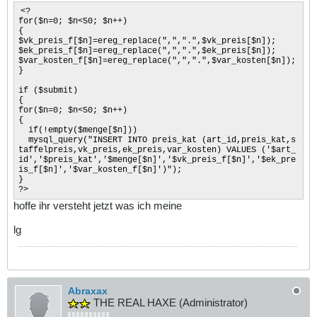
</td>
<?
<td width="60">
for($n=0; $n<50; $n++)
<div align="center">
{
<b>EK</b></div>
$vk_preis_f[$n]=ereg_replace(",",".",$vk_preis[$n]);
</td>
$ek_preis_f[$n]=ereg_replace(",",".",$ek_preis[$n]);
<td width="56">
$var_kosten_f[$n]=ereg_replace(",",".",$var_kosten[$n]);
<div align="center">
}
<b>VarK.</b></div>
</td>
if ($submit)
</tr>
{
</table>
for($n=0; $n<50; $n++)
<div id="files">
{
</td>
if(!empty($menge[$n]))
<td width="60"><input style="text-
mysql_query("INSERT INTO preis_kat (art_id,preis_kat,s
align : right" type="text" name="menge[1]" value="" size
taffelpreis,vk_preis,ek_preis,var_kosten) VALUES ('$art_
="7" border="0"></td>
id','$preis_kat','$menge[$n]','$vk_preis_f[$n]','$ek_pre
<td width="60"><input style="text-
is_f[$n]','$var_kosten_f[$n]')");
align : right" type="text" name="vk_preis[1]" value="" s
}
ize="7" border="0"></td>
?>
<td width="60"><input style="text-
hoffe ihr versteht jetzt was ich meine
align : right" type="text" name="ek_preis[1]" value="" s
ize="7" border="0"></td>
<td width="60"><input style="text-
lg
align : right" type="text" name="var_kosten[1]" value=""
size="7" border="0"></td>
</div>
<input type="submit" name="submit" value="eintragen" bor
der="0"> <input id="button1" onclick="return(Expand())"
type="button" name="button1" value="Neue Zeile"><br>
Abraxax
</td>
THE REAL HAXE (Administrator)
</tr>
</form>