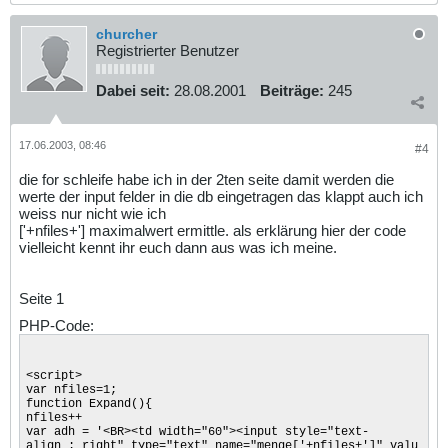
churcher
Registrierter Benutzer
Dabei seit:
28.08.2001
Beiträge:
245
17.06.2003, 08:46
#4
die for schleife habe ich in der 2ten seite damit werden die
werte der input felder in die db eingetragen das klappt auch ich
weiss nur nicht wie ich
['+nfiles+'] maximalwert ermittle. als erklärung hier der code
vielleicht kennt ihr euch dann aus was ich meine.
Seite 1
PHP-Code:
<script>
var nfiles=1;
function Expand(){
nfiles++
var adh = '<BR><td width="60"><input style="text-
align : right" type="text" name="menge['+nfiles+']" valu