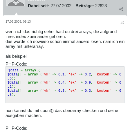
</body>
Dabei seit:
27.07.2002
Beiträge:
22623
</html>
17.06.2003, 09:13
#5
wenn ich das richtig sehe, hast du drei arrays, die aufgrund
ihres index zueinander gehören.
das würde ich sowieso schon einmal anders lösen. nämlich ein
array mit unterarray.
als beispiel
PHP-Code:
$data
= array();
$data
[] = array (
'vk'
=>
0.1
,
'ek'
=>
0.2
,
'kosten'
=>
0
.5
);
$data
[] = array (
'vk'
=>
0.4
,
'ek'
=>
0.9
,
'kosten'
=>
0
.2
);
$data
[] = array (
'vk'
=>
0.5
,
'ek'
=>
0.3
,
'kosten'
=>
0
.8
);
nun kannst du mit count() das oberarray checken und deine
ausgaben machen.
PHP-Code: