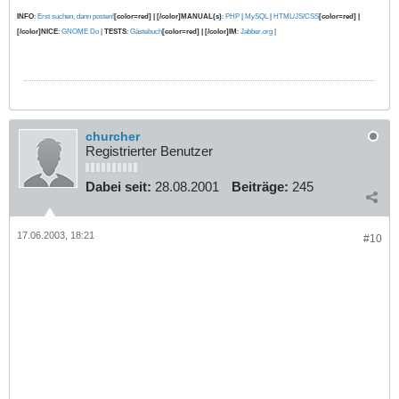
INFO
:
Erst suchen, dann posten!
[color=red] | [/color]MANUAL(s)
:
PHP
|
MySQL
|
HTML/JS/CSS
[color=red] |
[/color]NICE
:
GNOME Do
|
TESTS
:
Gästebuch
[color=red] | [/color]IM
:
Jabber.org
|
churcher
Registrierter Benutzer
Dabei seit:
28.08.2001
Beiträge:
245
17.06.2003, 18:21
#10