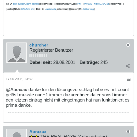
INFO
:
Erst suchen, dann posten!
[color=red] | [/color]MANUAL(s)
:
PHP
|
MySQL
|
HTML/JS/CSS
[color=red] |
[/color]NICE
:
GNOME Do
|
TESTS
:
Gästebuch
[color=red] | [/color]IM
:
Jabber.org
|
churcher
Registrierter Benutzer
Dabei seit:
28.08.2001
Beiträge:
245
17.06.2003, 13:32
#6
@Abraxax danke für den lösungsvorschlag habe es mit count
gelöst musste nur +1 immer dazurechnen da er sonst immer
den letzten eintrag nicht mit eingetragen hat nun funktioniert es
prima danke.
Abraxax
THE REAL HAXE (Administrator)