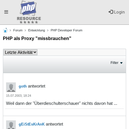
Toggle
Login
Forum
Entwicklung
PHP Developer Forum
navigation
PHP als Proxy "missbrauchen"
Filter
antwortet
goth
15.07.2003, 18:24
Weil dann der "Überdieschulterschauer" nichts davon hat ...
antwortet
gEiStEsKrAnK