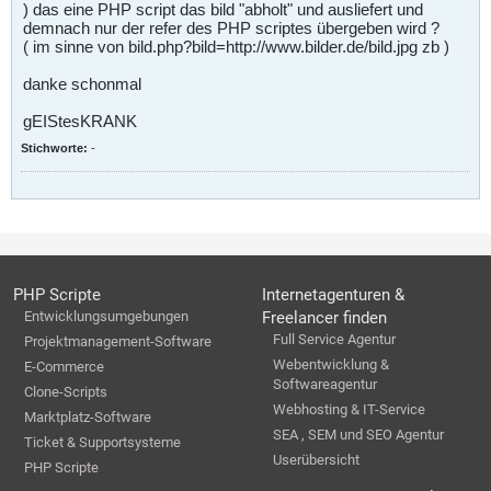
) das eine PHP script das bild "abholt" und ausliefert und
demnach nur der refer des PHP scriptes übergeben wird ?
( im sinne von bild.php?bild=http://www.bilder.de/bild.jpg zb )
danke schonmal
gEIStesKRANK
Stichworte:
-
PHP Scripte
Internetagenturen &
Entwicklungsumgebungen
Freelancer finden
Full Service Agentur
Projektmanagement-Software
Webentwicklung &
E-Commerce
Softwareagentur
Clone-Scripts
Webhosting & IT-Service
Marktplatz-Software
SEA , SEM und SEO Agentur
Ticket & Supportsysteme
Userübersicht
PHP Scripte