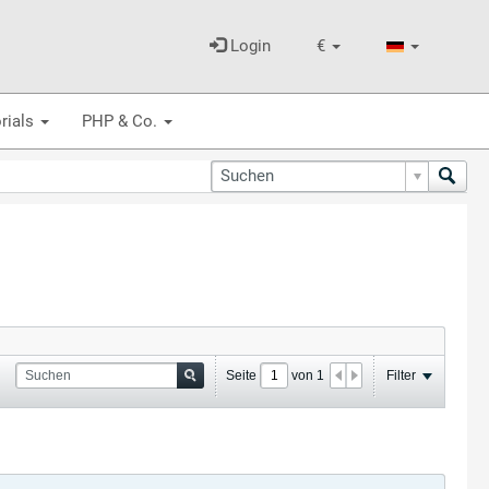
Login
€
rials
PHP & Co.
Seite
von
1
Filter