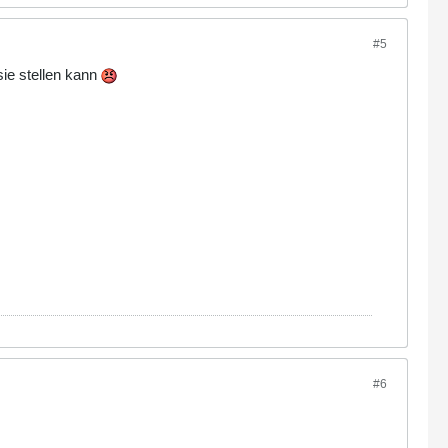
#5
sie stellen kann
#6