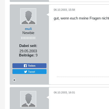
06.10.2003, 15:58
gut, wenn euch meine Fragen nicht 
muli
Newbie
Dabei seit:
29.05.2003
Beiträge:
9
Teilen
Tweet
06.10.2003, 16:01