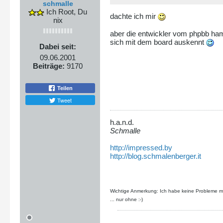
schmalle
Ich Root, Du
dachte ich mir
nix
aber die entwickler vom phpbb ham 
sich mit dem board auskennt
Dabei seit:
09.06.2001
Beiträge:
9170
Teilen
Tweet
h.a.n.d.
Schmalle
http://impressed.by
http://blog.schmalenberger.it
Wichtige Anmerkung: Ich habe keine Probleme mit
... nur ohne :-)