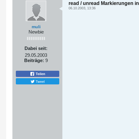
read / unread Markierungen i
06.10.2003, 13:36
muli
Newbie
Dabei seit:
29.05.2003
Beiträge:
9
Teilen
Tweet