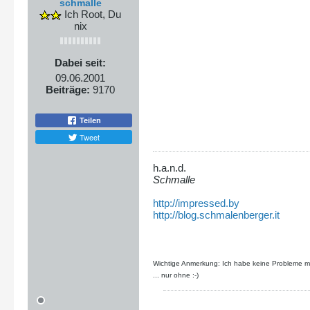
schmalle
Ich Root, Du
nix
Dabei seit:
09.06.2001
Beiträge:
9170
Teilen
Tweet
h.a.n.d.
Schmalle
http://impressed.by
http://blog.schmalenberger.it
Wichtige Anmerkung: Ich habe keine Probleme mit
... nur ohne :-)