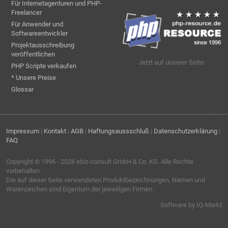
Für Internetagenturen und PHP-
Freelancer
Für Anwender und
Softwareentwickler
Projektausschreibung
veröffentlichen
Jetzt auf unserer Seite:
PHP Scripte verkaufen
* Unsere Preise
Glossar
Impressum
|
Kontakt
|
AGB
|
Haftungsaussschluß
|
Datenschutzerklärung
|
FAQ
Copyright © 1996 - 2026
ebiz-consult GmbH & Co. KG
. Alle Rechte
vorbehalten.
Die auf dieser Seite verwendeten Produktbezeichnungen, Namen und
Warenzeichen sind Eigentum der jeweiligen Firmen.
Software by IQ-Markt