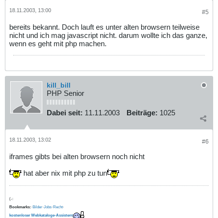
18.11.2003, 13:00
#5
bereits bekannt. Doch lauft es unter alten browsern teilweise
nicht und ich mag javascript nicht. darum wollte ich das ganze,
wenn es geht mit php machen.
kill_bill
PHP Senior
Dabei seit:
11.11.2003
Beiträge:
1025
18.11.2003, 13:02
#6
iframes gibts bei alten browsern noch nicht
hat aber nix mit php zu tun
(-:
Bookmarks:
·
Bilder
·
Jobs
·
Recht
·
kostenloser Webkataloge-Assistent