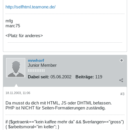
http://selfhtml.teamone.de/
mfg
marc75
<Platz für anderes>
mrwhorf
Junior Member
Dabei seit:
05.06.2002
Beiträge:
119
18.11.2003, 11:06
#3
Da musst du dich mit HTML, JS oder DHTML befassen.
PHP ist NICHT für Seiten-Formatierungen zuständig.
if ($getraenk=="kein kaffee mehr da" && $verlangen=="gross")
{ $arbeitsmoral="im keller"; }