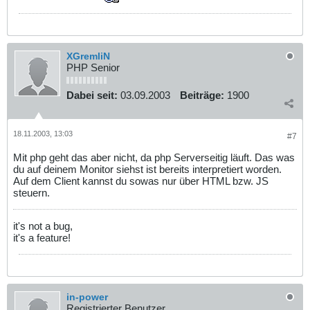
XGremliN
PHP Senior
Dabei seit:
03.09.2003
Beiträge:
1900
18.11.2003, 13:03
#7
Mit php geht das aber nicht, da php Serverseitig läuft. Das was
du auf deinem Monitor siehst ist bereits interpretiert worden.
Auf dem Client kannst du sowas nur über HTML bzw. JS
steuern.
it's not a bug,
it's a feature!
in-power
Registrierter Benutzer