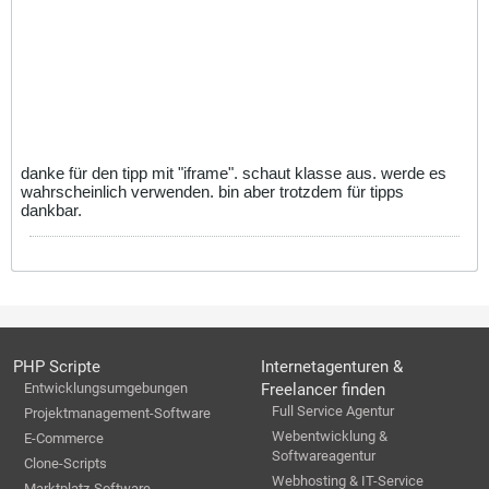
danke für den tipp mit "iframe". schaut klasse aus. werde es
wahrscheinlich verwenden. bin aber trotzdem für tipps
dankbar.
PHP Scripte
Internetagenturen &
Entwicklungsumgebungen
Freelancer finden
Full Service Agentur
Projektmanagement-Software
Webentwicklung &
E-Commerce
Softwareagentur
Clone-Scripts
Webhosting & IT-Service
Marktplatz-Software