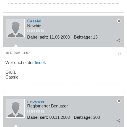
Cassiel
Newbie
Dabei seit:
11.06.2003
Beiträge:
13
18.11.2003, 11:59
#4
Wer suchet der
findet
.
Gruß,
Cassiel
in-power
Registrierter Benutzer
Dabei seit:
09.11.2003
Beiträge:
308