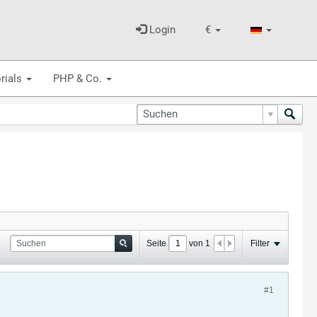
Login
€
rials
PHP & Co.
Seite
von
1
Filter
#1