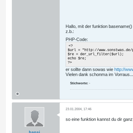
Hallo, mit der funktion basename()
z.b.:
PHP-Code:
<?
$url = "http://www.sonstwas.de/
$re = der_url_filter($url);
echo $re;
?>
er sollte dann sowas wie
http://w
Vielen dank schonma im Vorraus..
Stichworte:
-
23.01.2004, 17:46
so eine funktion kannst du dir ganz
hansi