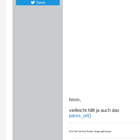
Tweet
hmm,
vielleicht hilft ja auch das
parse_url()
Die Zeit hat ihre Kinder längst gefressen