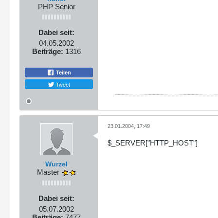
PHP Senior
Dabei seit:
04.05.2002
Beiträge:
1316
Teilen
Tweet
23.01.2004, 17:49
$_SERVER["HTTP_HOST"]
Wurzel
Master
Dabei seit:
05.07.2002
Beiträge:
7477