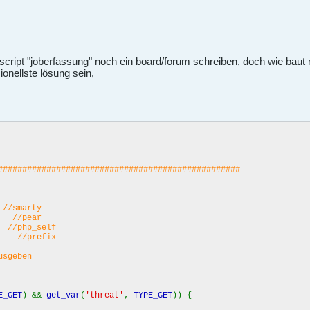
s script "joberfassung" noch ein board/forum schreiben, doch wie baut
ionellste lösung sein,
##################################################
;
//smarty
;
//pear
;
//php_self
;
//prefix
sgeben
E_GET
) &&
get_var
(
'threat'
,
TYPE_GET
)) {