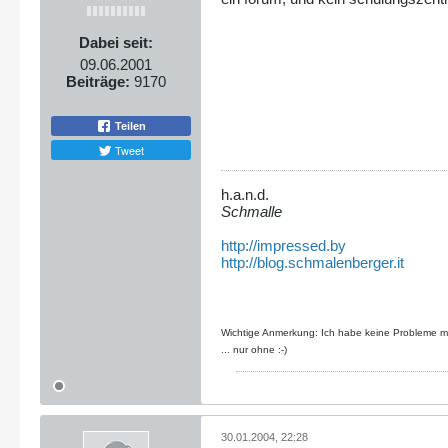
global
$tpl
$tpl
->
assign
(
'mainnav'
Dabei seit:
if(!isset(
$_GET
[
'action
$_GET
[
'action'
] =
'
09.06.2001
}
Beiträge:
9170
switch(
$_GET
[
'action'
case
"home"
:
$this
->
show
();
Teilen
break;
Tweet
default:
$this
->
show
();
h.a.n.d.
break;
Schmalle
}
}
http://impressed.by
}
?>
http://blog.schmalenberger.it
Wichtige Anmerkung: Ich habe keine Probleme mit
... nur ohne :-)
30.01.2004, 22:28