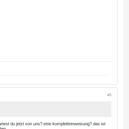
(BP.bpid) as bpreply,
#5
est du jetzt von uns? eine kompletteinweisung? das ist
en ....