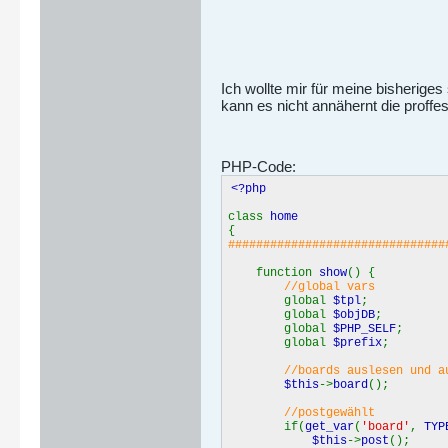
Ich wollte mir für meine bisherige
kann es nicht annähernt die proffes
PHP-Code:
<?php
class
home
{
###############################
function
show
() {
//global vars
global
$tpl
global
$objDB
global
$PHP_SELF
global
$prefix
//boards auslesen und au
$this
->
board
();
//postgewählt
if(
get_var
(
'board'
,
TYP
$this
->
post
();