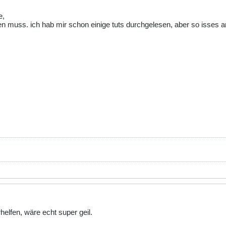
.eid
e,
n muss. ich hab mir schon einige tuts durchgelesen, aber so isses a
e"
;
(
$sql
);
)) {
sage
());
etchrow
(
DB_FETCHMODE_ASSOC
)) {
] =
$row
;
a'
,
$this
->
threatdata
);
at_ubersicht.tpl"
;
###################################################
###################################################
;
//smarty
;
//pear
;
//php_self
;
//prefix
eben
helfen, wäre echt super geil.
id, B.info as binfo,