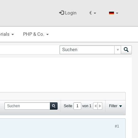
Login
€
rials
PHP & Co.
Seite
von
1
Filter
#1