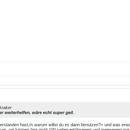
btid as btid, BT.date as btdate,
P.date, BP.titel as bptitel, BP.text as bptext, COUNT
me
oard B
.
PREFIX
.
"boardthreat BT
 "
.
get_var
(
'board'
,
TYPE_GET
).
"
.
PREFIX
.
"boardpost BP
= "
.
get_var
(
'threat'
,
TYPE_GET
).
"
.
PREFIX
.
"employee E
.eid
te
(
$sql
);
)) {
sage
());
etchrow
(
DB_FETCHMODE_ASSOC
)) {
=
$row
;
,
$this
->
postdata
);
_ubersicht.tpl"
;
kraker
r weiterhelfen, wäre echt super geil.
rstanden hast,m warum willst du es dann benutzen?= und was erwart
um. wir können hier nicht 100 seiten erklärungen und meinungen post