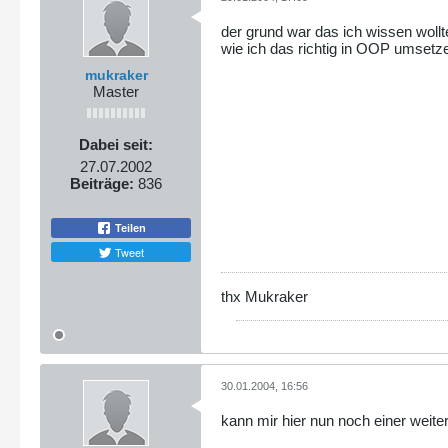
ON E.eid = BP
GROUP BY
der grund war das ich wissen wollt
BT.btid
wie ich das richtig in OOP umsetze
ORDER BY
B.bid, BP.dat
mukraker
$result
=
$objDB
->
query
Master
if(
DB
::
isError
(
$result
die(
$result
->
getMes
}
while(
$row
=
$result
->
f
Dabei seit:
$this
->
threatdata
[
}
27.07.2002
//Templates aufbereiten
Beiträge:
836
$tpl
->
assign
(
'threatdat
$this
->
call_tpl
=
"thre
}
Teilen
Tweet
###############################
###############################
thx Mukraker
function
post
() {
//global vars
global
$tpl
global
$objDB
global
$PHP_SELF
global
$prefix
30.01.2004, 16:56
//board auslesn und ausg
kann mir hier nun noch einer weiter
$sql
=
"SELECT
B.name as bname, B.b