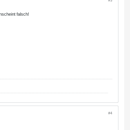
#3
nscheint falsch!
#4