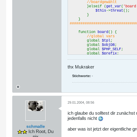
//boardgewählt
}elseif (
get_var
(
'board
$this
->
threat
();
}
}
###############################
function
board
() {
//global vars
global
$tpl
global
$objDB
global
$PHP_SELF
global
$prefix
//board auslesn und ausg
thx Mukraker
$sql
=
"SELECT
B.name as bname, B.b
BP.titel ptitel, BP
Stichworte:
-
E.name as ena
FROM
"
.
PREFIX
.
"b
LEFT JOIN "
ON BP.bid = B
LEFT JOIN "
29.01.2004, 08:56
ON E.eid = BP
GROUP BY
ich glaube du solltest dir zunäch
BP.bid
jedenfalls nicht
ORDER BY
B.bid, BP.dat
schmalle
$result
=
$objDB
->
query
aber was ist jetzt der eigentliche 
if(
DB
::
isError
(
$result
Ich Root, Du
die(
$result
->
getMes
nix