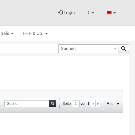
Login
€
rials
PHP & Co.
Seite
von
1
Filter