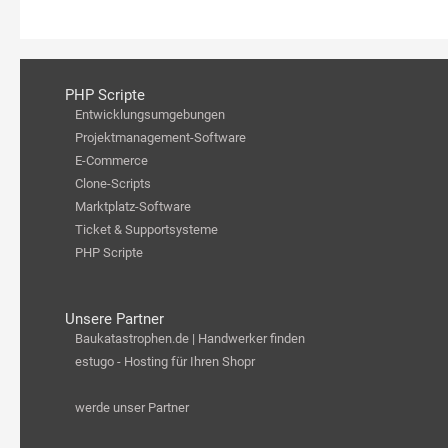
PHP Scripte
Entwicklungsumgebungen
Projektmanagement-Software
E-Commerce
Clone-Scripts
Marktplatz-Software
Ticket & Supportsysteme
PHP Scripte
Unsere Partner
Baukatastrophen.de | Handwerker finden
estugo - Hosting für Ihren Shopr
werde unser Partner