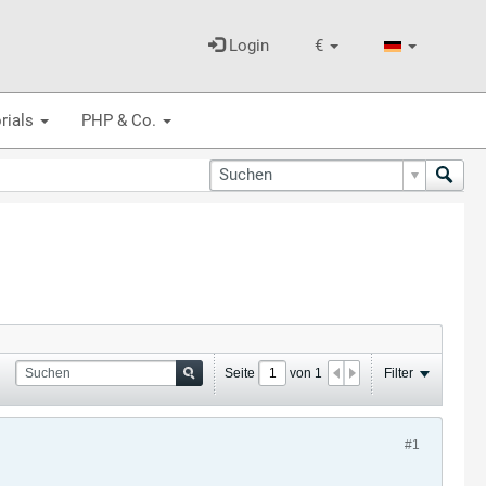
Login
€
rials
PHP & Co.
Seite
von
1
Filter
#1