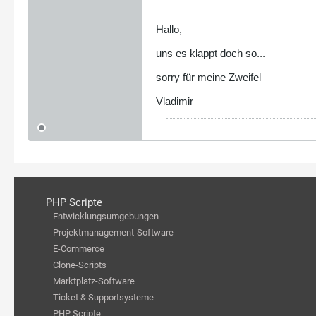
Hallo,
uns es klappt doch so...
sorry für meine Zweifel
Vladimir
PHP Scripte
Entwicklungsumgebungen
Projektmanagement-Software
E-Commerce
Clone-Scripts
Marktplatz-Software
Ticket & Supportsysteme
PHP Scripte