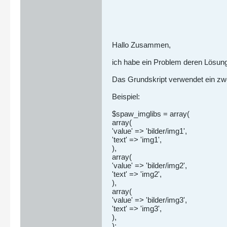
Hallo Zusammen,
ich habe ein Problem deren Lösung
Das Grundskript verwendet ein zwei
Beispiel:
$spaw_imglibs = array(
array(
'value' => 'bilder/img1',
'text' => 'img1',
),
array(
'value' => 'bilder/img2',
'text' => 'img2',
),
array(
'value' => 'bilder/img3',
'text' => 'img3',
),
);