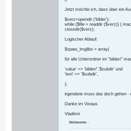
Jetzt möchte ich, dass über ein Aus
$verz=opendir ('bilder');
while ($file = readdir ($verz)) { ma
closedir($verz);
Logischer Ablauf:
$spaw_imglibs = array(
für alle Unterordner im "bilder/" m
'value' => 'bilder/'.'$subdir' und
'text' => '$subdir',
);
irgendwie muss das doch gehen -
Danke im Voraus
Vladimir
Stichworte:
-