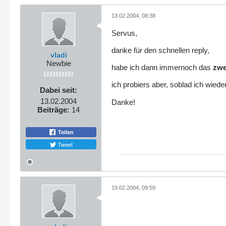
13.02.2004, 08:38
Servus,
danke für den schnellen reply,
vladi
Newbie
habe ich dann immernoch das
zwe
ich probiers aber, soblad ich wied
Dabei seit:
13.02.2004
Danke!
Beiträge:
14
Teilen
Tweet
19.02.2004, 09:59