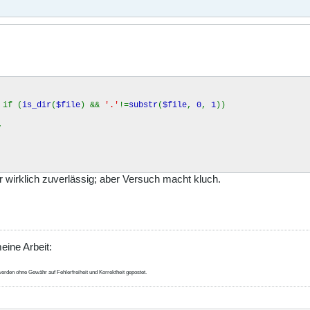
 if (
is_dir
(
$file
) &&
'.'
!=
substr
(
$file
,
0
,
1
))
,
er wirklich zuverlässig; aber Versuch macht kluch.
eine Arbeit:
erden ohne Gewähr auf Fehlerfreiheit und Korrektheit gepostet.