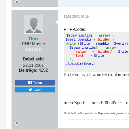
13.02.2004, 08:16
PHP-Code:
$spaw_imglibs
= array();
Titus
$verz
=
opendir
(
'bilder'
);
PHP Master
while (
$file
=
readdir
(
$verz
))
$spaw_imglibs
[] = array(
'value'
=>
'bilder/'
.
$file
'text'
=>
$file
Dabei seit:
);
closedir
(
$verz
);
22.01.2001
Beiträge:
4292
Problem: is_dir arbeitet nicht imm
Teilen
Tweet
mein Sport:
mein Frühstück:
m
Sämtliche Code-Schnipsel sind im Allgemeinen nicht getestet und w