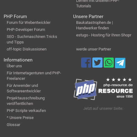
Lernen mit unseren PHP-
Tutorials
PHP Forum
Unsere Partner
Forum für Webentwickler
Baukatastrophen.de |
Handwerker finden
PHP-Developer Forum
estugo - Hosting für Ihren Shopr
SEO - Suchmaschinen Tricks
und Tipps
off-topic Diskussionen
werde unser Partner
Informationen
Über uns
Für Internetagenturen und PHP-
Freelancer
Für Anwender und
Softwareentwickler
Projektausschreibung
veröffentlichen
Jetzt auf unserer Seite:
PHP Scripte verkaufen
* Unsere Preise
Glossar