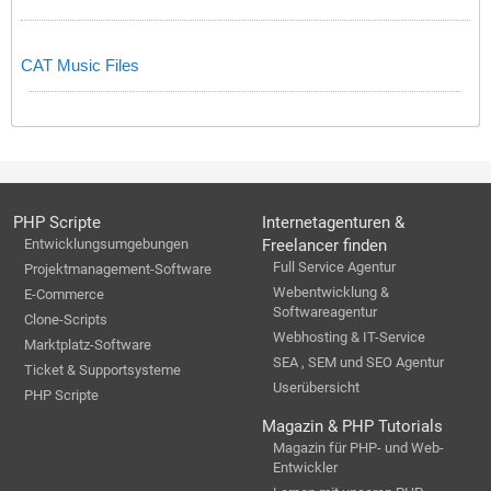
CAT Music Files
PHP Scripte
Internetagenturen &
Entwicklungsumgebungen
Freelancer finden
Full Service Agentur
Projektmanagement-Software
Webentwicklung &
E-Commerce
Softwareagentur
Clone-Scripts
Webhosting & IT-Service
Marktplatz-Software
SEA , SEM und SEO Agentur
Ticket & Supportsysteme
Userübersicht
PHP Scripte
Magazin & PHP Tutorials
Magazin für PHP- und Web-
Entwickler