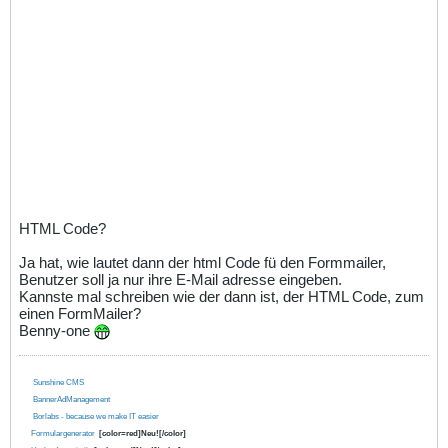
HTML Code?
Ja hat, wie lautet dann der html Code fü den Formmailer,
Benutzer soll ja nur ihre E-Mail adresse eingeben.
Kannste mal schreiben wie der dann ist, der HTML Code, zum
einen FormMailer?
Benny-one
Sunshine CMS
BannerAdManagement
Borlabs - because we make IT easier
Formulargenerator
[color=red]Neu![/color]