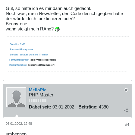
Gut, so hatte ich es mir dann auch gedacht.
Noch was, mein Newsletter, den Code den ich gegben hatte
der würde doch funktionieren oder?
Benny-one
wann steigt mein RAng?
Sunshine CMS
BannerAdManagement
Borlabs - because we make IT easier
Formulargenerator
[color=red]Neu![/color]
Herkunftsstatistik
[color=red]Neu![/color]
MelloPie
PHP Master
Dabei seit:
03.01.2002
Beiträge:
4380
05.01.2002, 12:48
#4
umbennen.