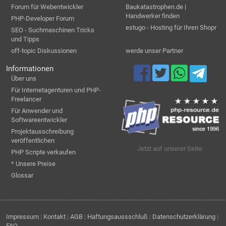
Forum für Webentwickler
Baukatastrophen.de |
Handwerker finden
PHP-Developer Forum
estugo - Hosting für Ihren Shopr
SEO - Suchmaschinen Tricks
und Tipps
off-topic Diskussionen
werde unser Partner
Informationen
Über uns
Für Internetagenturen und PHP-
Freelancer
Für Anwender und
Softwareentwickler
Projektausschreibung
veröffentlichen
Jetzt auf unserer Seite:
PHP Scripte verkaufen
* Unsere Preise
Glossar
Impressum
|
Kontakt
|
AGB
|
Haftungsaussschluß
|
Datenschutzerklärung
|
FAQ