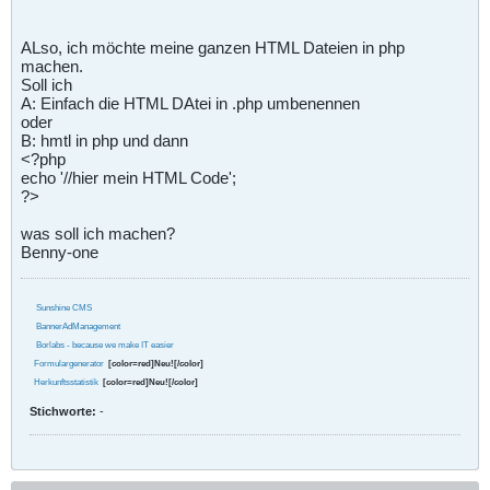
ALso, ich möchte meine ganzen HTML Dateien in php
machen.
Soll ich
A: Einfach die HTML DAtei in .php umbenennen
oder
B: hmtl in php und dann
<?php
echo '//hier mein HTML Code';
?>
was soll ich machen?
Benny-one
Sunshine CMS
BannerAdManagement
Borlabs - because we make IT easier
Formulargenerator
[color=red]Neu![/color]
Herkunftsstatistik
[color=red]Neu![/color]
Stichworte:
-