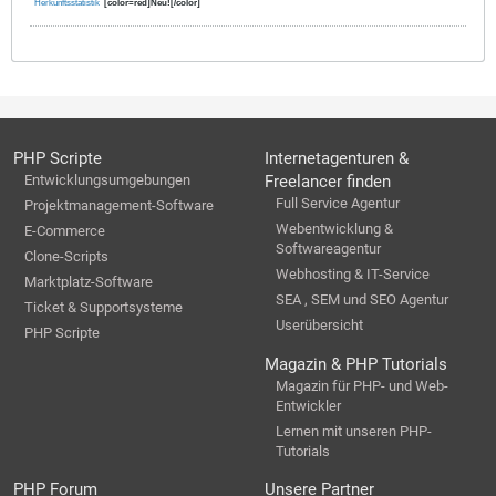
Herkunftsstatistik
[color=red]Neu![/color]
PHP Scripte
Internetagenturen &
Entwicklungsumgebungen
Freelancer finden
Full Service Agentur
Projektmanagement-Software
Webentwicklung &
E-Commerce
Softwareagentur
Clone-Scripts
Webhosting & IT-Service
Marktplatz-Software
SEA , SEM und SEO Agentur
Ticket & Supportsysteme
Userübersicht
PHP Scripte
Magazin & PHP Tutorials
Magazin für PHP- und Web-
Entwickler
Lernen mit unseren PHP-
Tutorials
PHP Forum
Unsere Partner