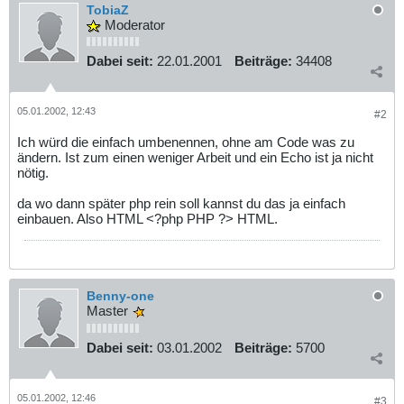
TobiaZ
Moderator
Dabei seit:
22.01.2001
Beiträge:
34408
05.01.2002, 12:43
#2
Ich würd die einfach umbenennen, ohne am Code was zu
ändern. Ist zum einen weniger Arbeit und ein Echo ist ja nicht
nötig.
da wo dann später php rein soll kannst du das ja einfach
einbauen. Also HTML <?php PHP ?> HTML.
Benny-one
Master
Dabei seit:
03.01.2002
Beiträge:
5700
05.01.2002, 12:46
#3