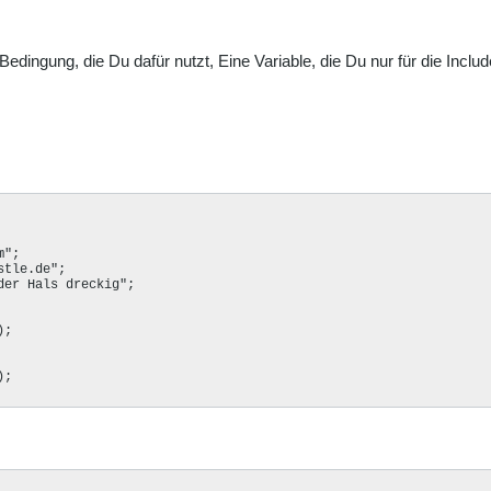
dingung, die Du dafür nutzt, Eine Variable, die Du nur für die Includ
";

tle.de";

er Hals dreckig";

;

;
