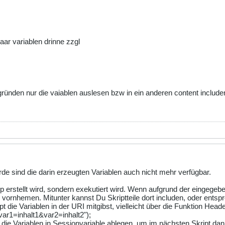
aar variablen drinne zzgl
ründen nur die vaiablen auslesen bzw in ein anderen content includen
rde sind die darin erzeugten Variablen auch nicht mehr verfügbar.
p erstellt wird, sondern exekutiert wird. Wenn aufgrund der eingegeb
ornhemen. Mitunter kannst Du Skriptteile dort includen, oder entspre
die Variablen in der URI mitgibst, vielleicht über die Funktion Head
var1=inhalt1&var2=inhalt2");
e Variablen in Sessionvariable ablegen, um im nächsten Skript dann