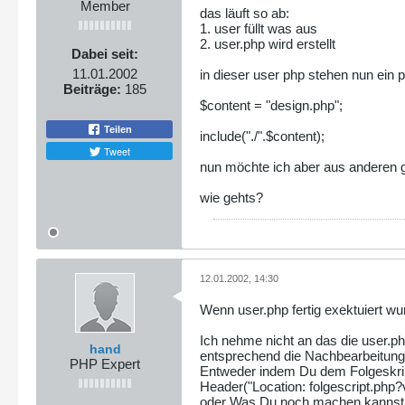
Member
das läuft so ab:
1. user füllt was aus
2. user.php wird erstellt
Dabei seit:
11.01.2002
in dieser user php stehen nun ein p
Beiträge:
185
$content = "design.php";
Teilen
include("./".$content);
Tweet
nun möchte ich aber aus anderen g
wie gehts?
12.01.2002, 14:30
Wenn user.php fertig exektuiert wu
Ich nehme nicht an das die user.ph
hand
entsprechend die Nachbearbeitung v
PHP Expert
Entweder indem Du dem Folgeskript 
Header("Location: folgescript.php?
oder Was Du noch machen kannst di