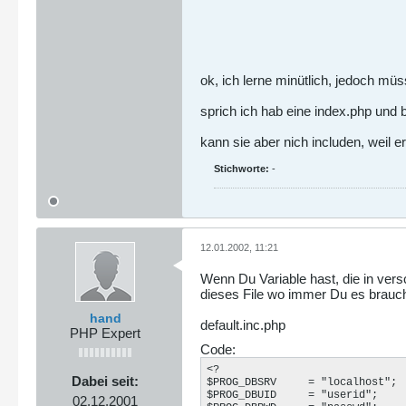
ok, ich lerne minütlich, jedoch mü
sprich ich hab eine index.php und
kann sie aber nich includen, weil e
Stichworte:
-
12.01.2002, 11:21
Wenn Du Variable hast, die in vers
dieses File wo immer Du es brauch
hand
default.inc.php
PHP Expert
Code:
<?

Dabei seit:
$PROG_DBSRV	= "localhost";

$PROG_DBUID	= "userid";

02.12.2001