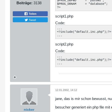
$PROG_DBPWD	= "passwd";

Beiträge:
3138
$PROG_DBNAM	= "database";

?>
Teilen
script1.php
Tweet
Code:
...

<?include("default.inc.php");?>

...
script2.php
Code:
...

<?include("default.inc.php");?>

...
12.01.2002, 14:12
jane, das is mir schon bewusst, nu
besucher generiert ein php file mit 
nicker