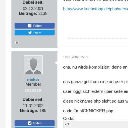
Dabei seit:
02.12.2001
http://www.koehntopp.de/php/vers
Beiträge:
3138
Teilen
Tweet
12.01.2002, 15:31
oha, nu wirds kompliziert, deine an
nicker
das ganze geht um eine art user pro
Member
user loggt sich extern über seite ei
Dabei seit:
diese nickname php sieht so aus we
11.01.2002
Beiträge:
185
code für pICKNICKER.php
Code:
Teilen
<?
