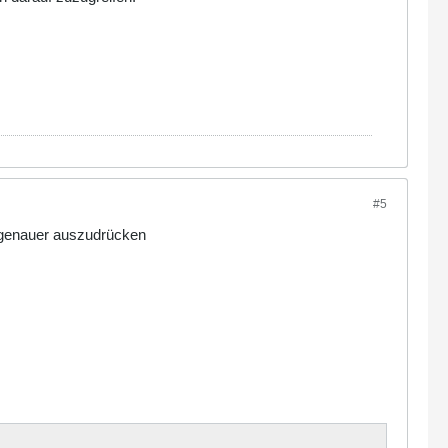
#5
al genauer auszudrücken