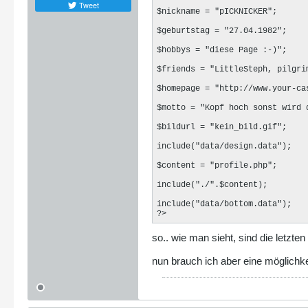
Tweet
$nickname = "pICKNICKER";

$geburtstag = "27.04.1982";

$hobbys = "diese Page :-)";

$friends = "LittleSteph, pilgrim
$homepage = "http://www.your-cas
$motto = "Kopf hoch sonst wird d
$bildurl = "kein_bild.gif";

include("data/design.data");

$content = "profile.php";

include("./".$content);

include("data/bottom.data");

?>
so.. wie man sieht, sind die letzten
nun brauch ich aber eine möglichke