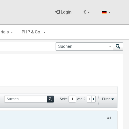
Login
€
rials
PHP & Co.
Seite
von
2
Filter
#1