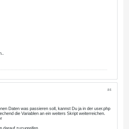
..
#4
enen Daten was passieren soll, kannst Du ja in der user.php
chend die Variablen an ein weiters Skript weiterreichen.
er
 darauf zuzugreifen.