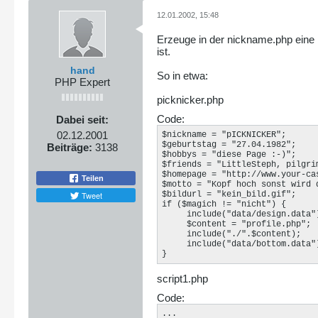
12.01.2002, 15:48
Erzeuge in der nickname.php eine Be
ist.
hand
So in etwa:
PHP Expert
picknicker.php
Code:
Dabei seit:
02.12.2001
$nickname = "pICKNICKER";

$geburtstag = "27.04.1982";

Beiträge:
3138
$hobbys = "diese Page :-)";

$friends = "LittleSteph, pilgrim
$homepage = "http://www.your-cas
Teilen
$motto = "Kopf hoch sonst wird d
$bildurl = "kein_bild.gif";

Tweet
if ($magich != "nicht") { 

     include("data/design.data")
     $content = "profile.php";

     include("./".$content);

     include("data/bottom.data")
}
script1.php
Code:
...
