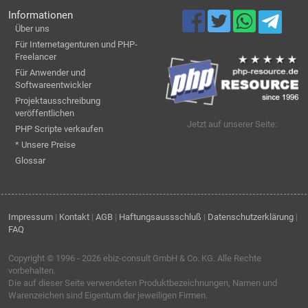
Informationen
Über uns
Für Internetagenturen und PHP-
Freelancer
Für Anwender und
Softwareentwickler
Projektausschreibung
veröffentlichen
Jetzt auf unserer Seite:
PHP Scripte verkaufen
* Unsere Preise
Glossar
Impressum
|
Kontakt
|
AGB
|
Haftungsaussschluß
|
Datenschutzerklärung
|
FAQ
Copyright © 1996 - 2026
ebiz-consult GmbH & Co. KG
. Alle Rechte
vorbehalten.
Die auf dieser Seite verwendeten Produktbezeichnungen, Namen und
Warenzeichen sind Eigentum der jeweiligen Firmen.