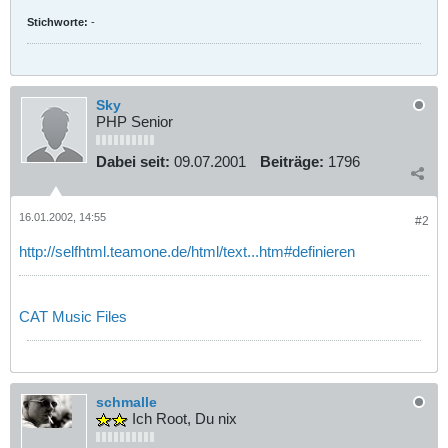
Stichworte:
-
Sky
PHP Senior
Dabei seit:
09.07.2001
Beiträge:
1796
16.01.2002, 14:55
#2
http://selfhtml.teamone.de/html/text...htm#definieren
CAT Music Files
schmalle
Ich Root, Du nix