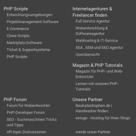
PHP Scripte
Internetagenturen &
Entwicklungsumgebungen
Freelancer finden
Full Service Agentur
Projektmanagement-Software
Webentwicklung &
E-Commerce
Softwareagentur
Clone-Scripts
Webhosting & IT-Service
Marktplatz-Software
SEA , SEM und SEO Agentur
Ticket & Supportsysteme
Userübersicht
PHP Scripte
Magazin & PHP Tutorials
Magazin für PHP- und Web-
Entwickler
Lernen mit unseren PHP-
Tutorials
PHP Forum
Unsere Partner
Forum für Webentwickler
Baukatastrophen.de |
Handwerker finden
PHP-Developer Forum
estugo - Hosting für Ihren Shopr
SEO - Suchmaschinen Tricks
und Tipps
off-topic Diskussionen
werde unser Partner