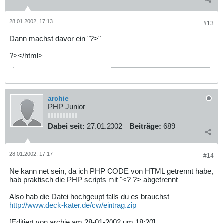
28.01.2002, 17:13
#13
Dann machst davor ein "?>"
?></html>
archie
PHP Junior
Dabei seit:
27.01.2002
Beiträge:
689
28.01.2002, 17:17
#14
Ne kann net sein, da ich PHP CODE von HTML getrennt habe,
hab praktisch die PHP scripts mit "<? ?> abgetrennt
Also hab die Datei hochgeupt falls du es brauchst
http://www.deck-kater.de/cw/eintrag.zip
[Editiert von archie am 28-01-2002 um 18:20]