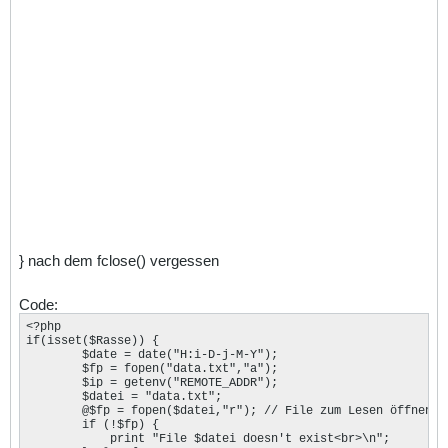
} nach dem fclose() vergessen
Code:
<?php

if(isset($Rasse)) { 

	$date = date("H:i-D-j-M-Y"); 

	$fp = fopen("data.txt","a"); 

	$ip = getenv("REMOTE_ADDR"); 

	$datei = "data.txt";

	@$fp = fopen($datei,"r"); // File zum Lesen öffnen 

	if (!$fp) {

	    print "File $datei doesn't exist<br>\n";
