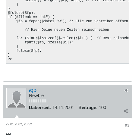
        $zeile[] = fgets($fp, 4096); // File zeilenweise in e
    }

}

@fclose($fp);

if ($fileok == "ok") {

    $fp = fopen($datei,"w"); // File zum Schreiben öffnen

	// Hier Deine neuen Zeilen reinschreiben

    for ($i=0;$i<sizeof($zeilen);$i++) {  // Rest reinschreib
        fputs($fp, $zeile[$i]);

    }

    fclose($fp);    

}

?>
iQD
Newbie
Dabei seit:
14.11.2001
Beiträge:
100
27.01.2002, 20:52
#3
Hi!