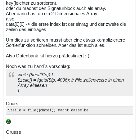
key(leichter zu sortieren).
oder du machst den Signaturblock auch als array.
Aber dann hast du ein 2-Dimensionales Array:
also
data[0][0] -> die erste index ist der einrag und der zweite die
zeilen des eintrages
Um dies zu sortieren musst aber eine etwas kompliziertere
Sortierfunktion schreiben. Aber das ist auch alles.
Also Datenbank ist hierzu prädestiniert :-)
Noch was zu hand´s vorschlag:
while (!feof($fp)) {
$zeile[] = fgets($fp, 4096); // File zeilenweise in einen
Array einlesen
}
Code:
$zeile = file($datei); macht dasselbe
Grüsse