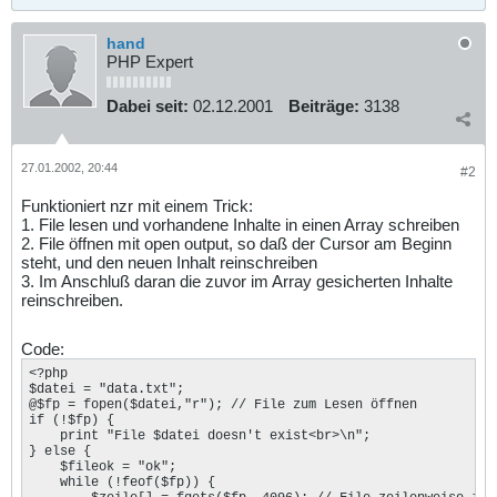
hand
PHP Expert
Dabei seit:
02.12.2001
Beiträge:
3138
27.01.2002, 20:44
#2
Funktioniert nzr mit einem Trick:
1. File lesen und vorhandene Inhalte in einen Array schreiben
2. File öffnen mit open output, so daß der Cursor am Beginn
steht, und den neuen Inhalt reinschreiben
3. Im Anschluß daran die zuvor im Array gesicherten Inhalte
reinschreiben.
Code:
<?php

$datei = "data.txt";

@$fp = fopen($datei,"r"); // File zum Lesen öffnen 

if (!$fp) {

    print "File $datei doesn't exist<br>\n";

} else {

    $fileok = "ok";

    while (!feof($fp)) { 
