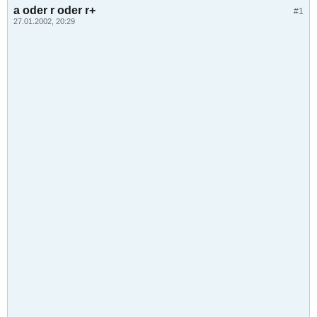
a oder r oder r+
#1
27.01.2002, 20:29