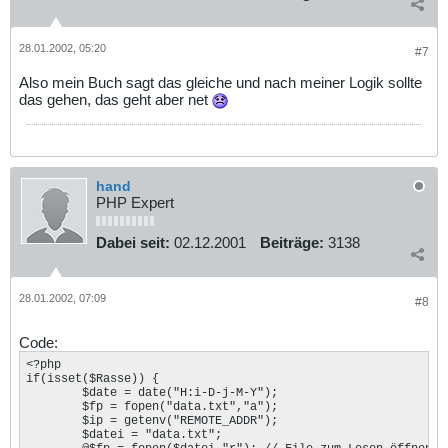
28.01.2002, 05:20
#7
Also mein Buch sagt das gleiche und nach meiner Logik sollte
das gehen, das geht aber net
hand
PHP Expert
Dabei seit:
02.12.2001
Beiträge:
3138
28.01.2002, 07:09
#8
Code:
<?php

if(isset($Rasse)) { 

	$date = date("H:i-D-j-M-Y"); 

	$fp = fopen("data.txt","a"); 

	$ip = getenv("REMOTE_ADDR"); 

	$datei = "data.txt";
