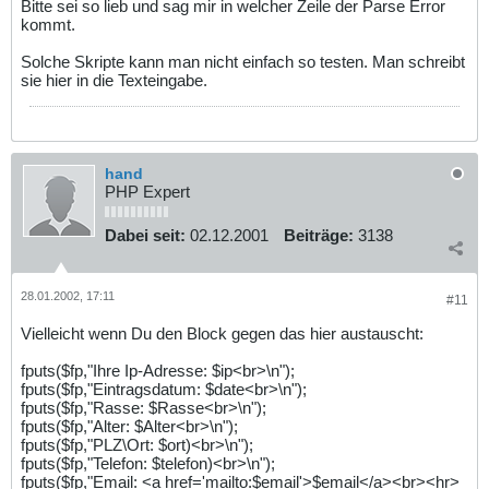
Bitte sei so lieb und sag mir in welcher Zeile der Parse Error
kommt.
Solche Skripte kann man nicht einfach so testen. Man schreibt
sie hier in die Texteingabe.
hand
PHP Expert
Dabei seit:
02.12.2001
Beiträge:
3138
28.01.2002, 17:11
#11
Vielleicht wenn Du den Block gegen das hier austauscht:
fputs($fp,"Ihre Ip-Adresse: $ip<br>\n");
fputs($fp,"Eintragsdatum: $date<br>\n");
fputs($fp,"Rasse: $Rasse<br>\n");
fputs($fp,"Alter: $Alter<br>\n");
fputs($fp,"PLZ\Ort: $ort)<br>\n");
fputs($fp,"Telefon: $telefon)<br>\n");
fputs($fp,"Email: <a href='mailto:$email'>$email</a><br><hr>