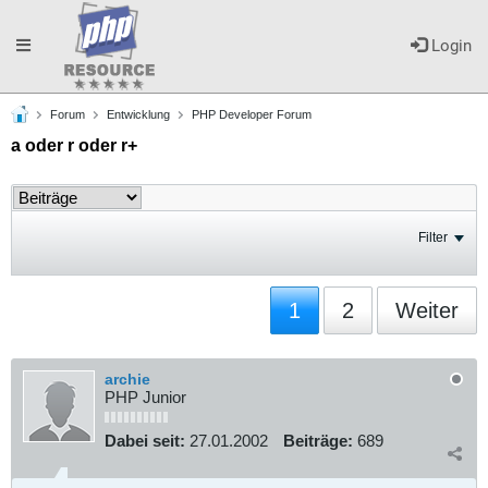
Toggle
Login
Forum
Entwicklung
PHP Developer Forum
navigation
a oder r oder r+
Filter
1
2
Weiter
archie
PHP Junior
Dabei seit:
27.01.2002
Beiträge:
689