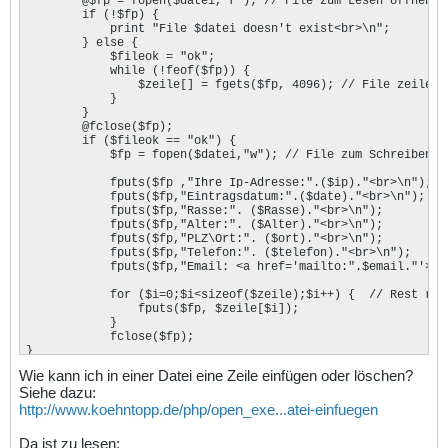
	@$fp = fopen($datei,"r"); // File zum Lesen öffnen 

	if (!$fp) {

	    print "File $datei doesn't exist<br>\n";

	} else {

	    $fileok = "ok";

	    while (!feof($fp)) { 

	        $zeile[] = fgets($fp, 4096); // File zeilenweise in einen Array einlesen

	    }

	}

	@fclose($fp);

	if ($fileok == "ok") {

	    $fp = fopen($datei,"w"); // File zum Schreiben öffnen

	    fputs($fp ,"Ihre Ip-Adresse:".($ip)."<br>\n"); 

	    fputs($fp,"Eintragsdatum:".($date)."<br>\n"); 

	    fputs($fp,"Rasse:". ($Rasse)."<br>\n"); 

	    fputs($fp,"Alter:". ($Alter)."<br>\n"); 

	    fputs($fp,"PLZ\Ort:". ($ort)."<br>\n"); 

	    fputs($fp,"Telefon:". ($telefon)."<br>\n"); 

	    fputs($fp,"Email: <a href='mailto:".$email."'>".$email."</a><br><hr><br>\n"); 

	    for ($i=0;$i<sizeof($zeile);$i++) {  // Rest reinschreiben

	        fputs($fp, $zeile[$i]);

	    }         		

	    fclose($fp);    

}
Wie kann ich in einer Datei eine Zeile einfügen oder löschen?
Siehe dazu:
http://www.koehntopp.de/php/open_exe...atei-einfuegen
Da ist zu lesen: