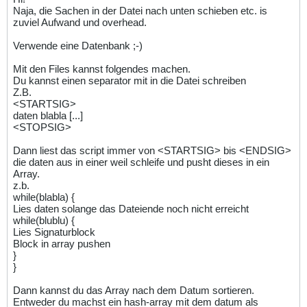
Naja, die Sachen in der Datei nach unten schieben etc. is
zuviel Aufwand und overhead.
Verwende eine Datenbank ;-)
Mit den Files kannst folgendes machen.
Du kannst einen separator mit in die Datei schreiben
Z.B.
<STARTSIG>
daten blabla [...]
<STOPSIG>
Dann liest das script immer von <STARTSIG> bis <ENDSIG>
die daten aus in einer weil schleife und pusht dieses in ein
Array.
z.b.
while(blabla) {
Lies daten solange das Dateiende noch nicht erreicht
while(blublu) {
Lies Signaturblock
Block in array pushen
}
}
Dann kannst du das Array nach dem Datum sortieren.
Entweder du machst ein hash-array mit dem datum als