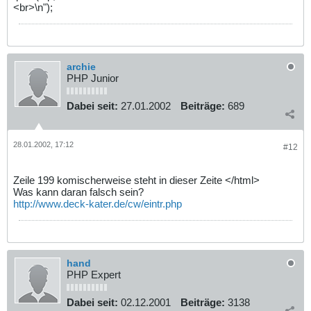
<br>\n");
archie
PHP Junior
Dabei seit:
27.01.2002
Beiträge:
689
28.01.2002, 17:12
#12
Zeile 199 komischerweise steht in dieser Zeite </html>
Was kann daran falsch sein?
http://www.deck-kater.de/cw/eintr.php
hand
PHP Expert
Dabei seit:
02.12.2001
Beiträge:
3138