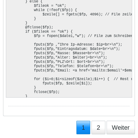
	} else {

	    $fileok = "ok";

	    while (!feof($fp)) { 

	        $zeile[] = fgets($fp, 4096); // File zeilenweise in einen Array einlesen

	    }

	}

	@fclose($fp);

	if ($fileok == "ok") {

	    $fp = fopen($datei,"w"); // File zum Schreiben öffnen

	    fputs($fp ,"Ihre Ip-Adresse: $ip<br>\n"); 

	    fputs($fp,"Eintragsdatum: $date<br>\n"); 

	    fputs($fp,"Rasse: $Rasse<br>\n"); 

	    fputs($fp,"Alter: $Alter)<br>\n"); 

	    fputs($fp,"PLZ\Ort: $ort<br>\n"); 

	    fputs($fp,"Telefon: $telefon<br>\n"); 

	    fputs($fp,"Email: <a href='mailto:$email'>$email</a><br><hr><br>\n"); 

	    for ($i=0;$i<sizeof($zeile);$i++) {  // Rest reinschreiben

	        fputs($fp, $zeile[$i]);

	    }         		

	    fclose($fp);

	}    

}

?>

Schaut gut aus! Gartuliere
1
2
Weiter