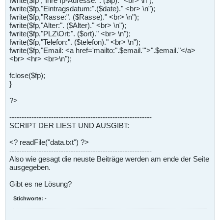
fwrite($fp ,"Ihre Ip-Adresse:". ($ip)." <br> \n");
fwrite($fp,"Eintragsdatum:".($date)." <br> \n");
fwrite($fp,"Rasse:". ($Rasse)." <br> \n");
fwrite($fp,"Alter:". ($Alter)." <br> \n");
fwrite($fp,"PLZ\Ort:". ($ort)." <br> \n");
fwrite($fp,"Telefon:". ($telefon)." <br> \n");
fwrite($fp,"Email: <a href='mailto:".$email."'>".$email."</a>
<br> <hr> <br>\n");
fclose($fp);
}
?>
----------------------------------------------------------
SCRIPT DER LIEST UND AUSGIBT:
<? readFile("data.txt") ?>
----------------------------------------------------------
Also wie gesagt die neuste Beiträge werden am ende der Seite
ausgegeben.
Gibt es ne Lösung?
Stichworte:
-