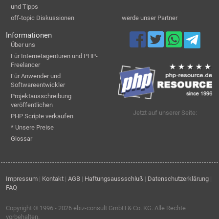
und Tipps
off-topic Diskussionen
werde unser Partner
Informationen
Über uns
Für Internetagenturen und PHP-
Freelancer
Für Anwender und
Softwareentwickler
Projektausschreibung
veröffentlichen
Jetzt auf unserer Seite:
PHP Scripte verkaufen
* Unsere Preise
Glossar
Impressum
|
Kontakt
|
AGB
|
Haftungsaussschluß
|
Datenschutzerklärung
|
FAQ
Copyright © 1996 - 2026
ebiz-consult GmbH & Co. KG
. Alle Rechte
vorbehalten.