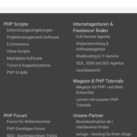
PHP Scripte
Internetagenturen &
Entwicklungsumgebungen
Freelancer finden
Full Service Agentur
Projektmanagement-Software
Webentwicklung &
E-Commerce
Softwareagentur
Clone-Scripts
Webhosting & IT-Service
Marktplatz-Software
SEA , SEM und SEO Agentur
Ticket & Supportsysteme
Userübersicht
PHP Scripte
Magazin & PHP Tutorials
Magazin für PHP- und Web-
Entwickler
Lernen mit unseren PHP-
Tutorials
PHP Forum
Unsere Partner
Forum für Webentwickler
Baukatastrophen.de |
Handwerker finden
PHP-Developer Forum
estugo - Hosting für Ihren Shopr
SEO - Suchmaschinen Tricks