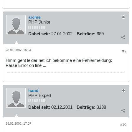
archie
PHP Junior
Dabei seit:
27.01.2002
Beiträge:
689
28.01.2002, 16:54
#9
Hmm geht leider net ich bekomme eine Fehlermeldung:
Parse Error on line ...
hand
PHP Expert
Dabei seit:
02.12.2001
Beiträge:
3138
28.01.2002, 17:07
#10