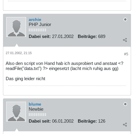
archie
PHP Junior
Dabei seit:
27.01.2002
Beiträge:
689
27.01.2002, 21:15
#5
Also den script von Hand hab ich ausprobiert und anstaat <?
readFile("data.txt") ?> eingesetzt (lacht mich ruhig aus gg)
Das ging leider nicht
blume
Newbie
Dabei seit:
06.01.2002
Beiträge:
126