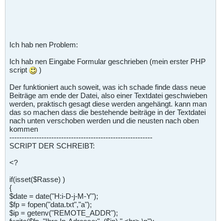
Ich hab nen Problem:
Ich hab nen Eingabe Formular geschrieben (mein erster PHP
script
)
Der funktioniert auch soweit, was ich schade finde dass neue
Beiträge am ende der Datei, also einer Textdatei geschwieben
werden, praktisch gesagt diese werden angehängt. kann man
das so machen dass die bestehende beiträge in der Textdatei
nach unten verschoben werden und die neusten nach oben
kommen
----------------------------------------------------------
SCRIPT DER SCHREIBT:
<?
if(isset($Rasse) )
{
$date = date("H:i-D-j-M-Y");
$fp = fopen("data.txt","a");
$ip = getenv("REMOTE_ADDR");