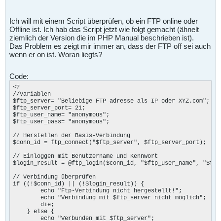
Ich will mit einem Script überprüfen, ob ein FTP online oder
Offline ist. Ich hab das Script jetzt wie folgt gemacht (ähnelt
ziemlich der Version die im PHP Manual beschrieben ist).
Das Problem es zeigt mir immer an, dass der FTP off sei auch
wenn er on ist. Woran liegts?
Code:
<?

//Variablen

$ftp_server= "Beliebige FTP adresse als IP oder XYZ.com"; 

$ftp_server_port= 21;

$ftp_user_name= "anonymous";

$ftp_user_pass= "anonymous";

// Herstellen der Basis-Verbindung

$conn_id = ftp_connect("$ftp_server", $ftp_server_port); 

// Einloggen mit Benutzername und Kennwort

$login_result = @ftp_login($conn_id, "$ftp_user_name", "$ftp_
// Verbindung überprüfen

if ((!$conn_id) || (!$login_result)) { 

        echo "Ftp-Verbindung nicht hergestellt!";

        echo "Verbindung mit $ftp_server nicht möglich"; 

        die; 

    } else {

        echo "Verbunden mit $ftp_server";
