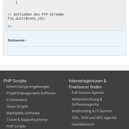
    }

// Schließen des FTP-Streams

ftp_quit($conn_id); 

?>
Stichworte:
-
PHP Scripte
Internetagenturen &
Entwicklungsumgebungen
Freelancer finden
Full Service Agentur
Projektmanagement-Software
Webentwicklung &
E-Commerce
Softwareagentur
Clone-Scripts
Webhosting & IT-Service
Marktplatz-Software
SEA , SEM und SEO Agentur
Ticket & Supportsysteme
Userübersicht
PHP Scripte