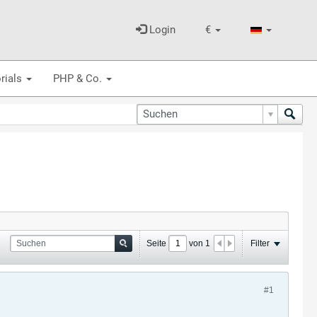
Login
€
rials
PHP & Co.
Seite
von
1
Filter
#1