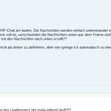
 PHP-Chat am laufen. Die Nachrichten werden einfach untereinander i
ame voll ist, verschwinden die Nachrichten unten aus dem Frame u
 mit den Nachrichten nach unten scrollt??
icht als Anker zu definieren, aber wie springe ich automatisch zu e
d des chatfensters per meta-refresh läuft?!?