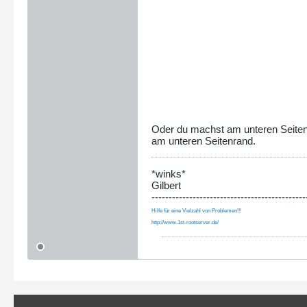
Oder du machst am unteren Seiten
am unteren Seitenrand.
*winks*
Gilbert
---------------------------------------------
Hilfe für eine Vielzahl von Problemen!!!
http://www.1st-rootserver.de/