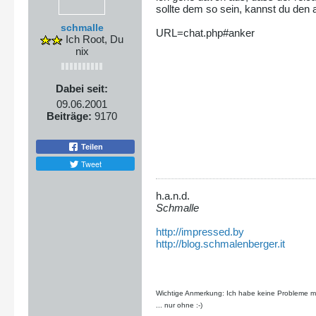
sollte dem so sein, kannst du den
schmalle
URL=chat.php#anker
Ich Root, Du
nix
Dabei seit:
09.06.2001
Beiträge:
9170
Teilen
Tweet
h.a.n.d.
Schmalle
http://impressed.by
http://blog.schmalenberger.it
Wichtige Anmerkung: Ich habe keine Probleme mit
... nur ohne :-)