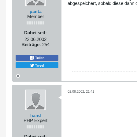
abgespeichert, sobald diese dann d
panta
Member
Dabei seit:
22.06.2002
Beiträge:
254
Teilen
Tweet
02.08.2002, 21:41
hand
PHP Expert
Dabei seit: