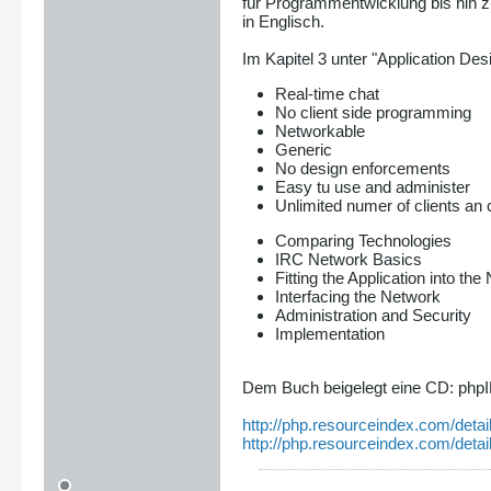
für Programmentwicklung bis hin 
in Englisch.
Im Kapitel 3 unter "Application Des
Real-time chat
No client side programming
Networkable
Generic
No design enforcements
Easy tu use and administer
Unlimited numer of clients an
Comparing Technologies
IRC Network Basics
Fitting the Application into th
Interfacing the Network
Administration and Security
Implementation
Dem Buch beigelegt eine CD: php
http://php.resourceindex.com/detai
http://php.resourceindex.com/detai