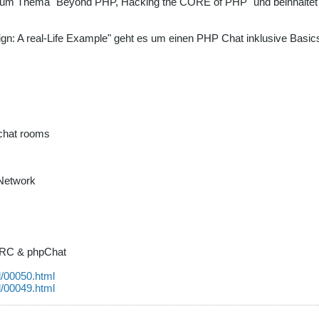
zum Thema "Beyond PHP, Hacking the CORE of PHP" und beinhaltet un
ign: A real-Life Example" geht es um einen PHP Chat inklusive Basics, 
 chat rooms
e Network
IRC & phpChat
l/00050.html
l/00049.html