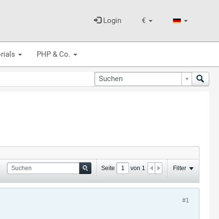
Login
€
rials
PHP & Co.
Seite
von
1
Filter
#1