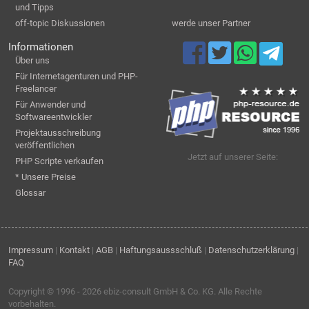
und Tipps
off-topic Diskussionen
werde unser Partner
Informationen
Über uns
Für Internetagenturen und PHP-
Freelancer
Für Anwender und
Softwareentwickler
Projektausschreibung
veröffentlichen
Jetzt auf unserer Seite:
PHP Scripte verkaufen
* Unsere Preise
Glossar
Impressum
|
Kontakt
|
AGB
|
Haftungsaussschluß
|
Datenschutzerklärung
|
FAQ
Copyright © 1996 - 2026
ebiz-consult GmbH & Co. KG
. Alle Rechte
vorbehalten.