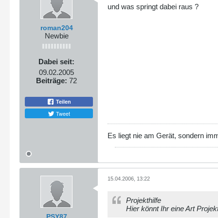
und was springt dabei raus ?
roman204
Newbie
Dabei seit:
09.02.2005
Beiträge:
72
Teilen
Tweet
Es liegt nie am Gerät, sondern im
15.04.2006, 13:22
Projekthilfe
Hier könnt Ihr eine Art Proje
PSY87