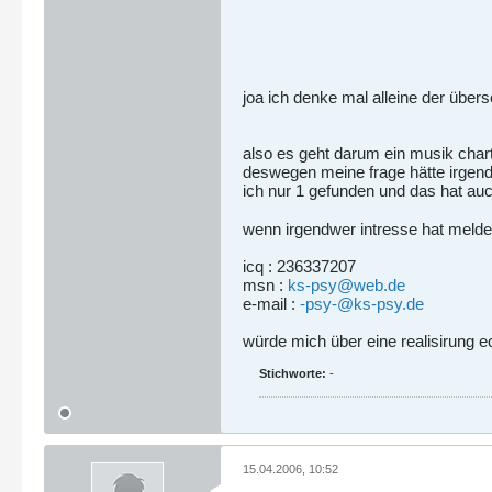
joa ich denke mal alleine der übers
also es geht darum ein musik chart 
deswegen meine frage hätte irgendw
ich nur 1 gefunden und das hat au
wenn irgendwer intresse hat melde
icq : 236337207
msn :
ks-psy@web.de
e-mail :
-psy-@ks-psy.de
würde mich über eine realisirung ec
Stichworte:
-
15.04.2006, 10:52