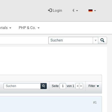
Login
€
rials
PHP & Co.
Seite
von
1
Filter
#1