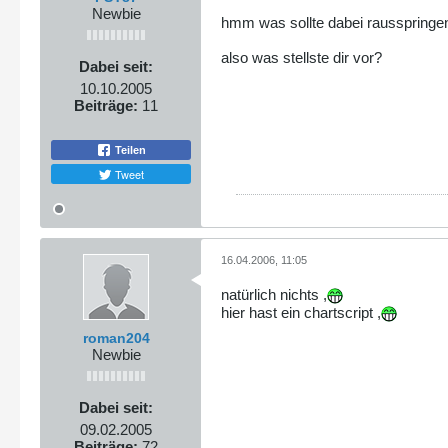
Newbie
hmm was sollte dabei rausspringen
also was stellste dir vor?
Dabei seit:
10.10.2005
Beiträge:
11
Teilen
Tweet
16.04.2006, 11:05
natürlich nichts ,
hier hast ein chartscript ,
roman204
Newbie
Dabei seit:
09.02.2005
Beiträge:
72