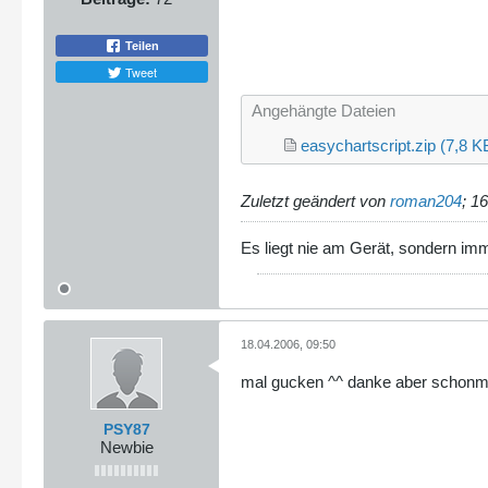
Teilen
Tweet
Angehängte Dateien
easychartscript.zip
(7,8 K
Zuletzt geändert von
roman204
;
16
Es liegt nie am Gerät, sondern im
18.04.2006, 09:50
mal gucken ^^ danke aber schonm
PSY87
Newbie