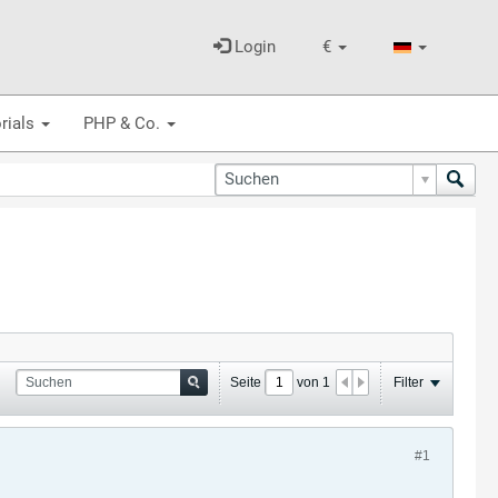
Login
€
rials
PHP & Co.
Seite
von
1
Filter
#1