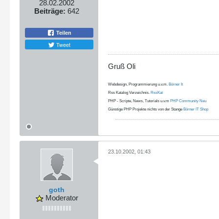
28.02.2002
Beiträge:
642
Teilen
Tweet
Gruß Oli
Webdesign, Programmierung u.v.m.
Börner It
Rss Katalog Verzeichnis.
RssKat
PHP - Scripte, News, Tutorials u.v.m
PHP Community Neu
Günstige PHP Projekte nichts von der Stange
Börner IT Shop
23.10.2002, 01:43
goth
Moderator