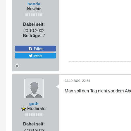
honda
Newbie
Dabei seit:
20.10.2002
Beiträge:
7
Teilen
Tweet
22.10.2002, 22:54
Man soll den Tag nicht vor dem Abe
goth
Moderator
Dabei seit:
27.03.2002