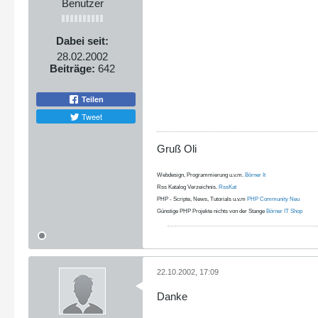
Benutzer
Dabei seit:
28.02.2002
Beiträge:
642
Teilen
Tweet
Gruß Oli
Webdesign, Programmierung u.v.m.
Börner It
Rss Katalog Verzeichnis.
RssKat
PHP - Scripte, News, Tutorials u.v.m
PHP Community Neu
Günstige PHP Projekte nichts von der Stange
Börner IT Shop
22.10.2002, 17:09
Danke