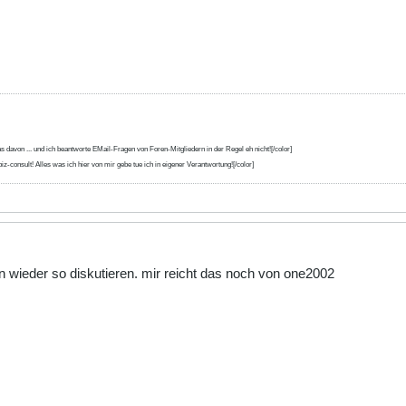
s davon ... und ich beantworte EMail-Fragen von Foren-Mitgliedern in der Regel eh nicht![/color]
iz-consult! Alles was ich hier von mir gebe tue ich in eigener Verantwortung![/color]
chon wieder so diskutieren. mir reicht das noch von one2002