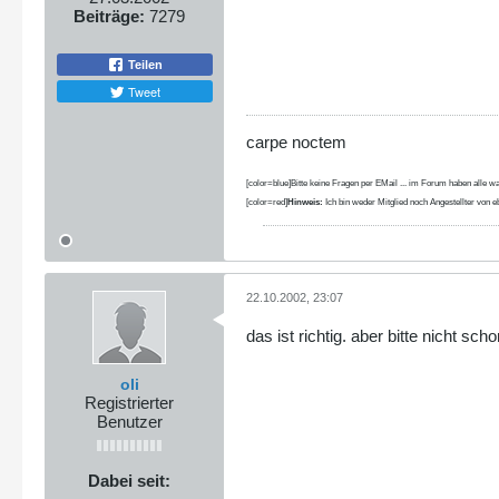
Beiträge:
7279
Teilen
Tweet
carpe noctem
[color=blue]Bitte keine Fragen per EMail ... im Forum haben alle wa
[color=red]
Hinweis:
Ich bin weder Mitglied noch Angestellter von eb
22.10.2002, 23:07
das ist richtig. aber bitte nicht s
oli
Registrierter
Benutzer
Dabei seit: