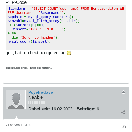
PHP-Code:
$aendern
=
"SELECT_COUNT(username) FROM Benutzerdaten WH
ERE Username = '
$username
'"
;
$update
=
mysql_query
(
$aendern
);
$anzahl
=
mysql_fetch_array
(
$update
);
if (
$anzahl
[
0
]==
0
)
$insert
=
'INSERT INTO ...'
;
else
die(
'Schon vorhanden'
);
mysql_query
(
$insert
);
gott, hab ich heut nen guten tag
Ich denke, also bin ich. - Einige sind trotzdem...
Psychodave
Newbie
Dabei seit:
16.02.2003
Beiträge:
6
21.04.2003, 14:35
#9