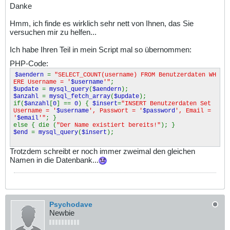
Danke
Hmm, ich finde es wirklich sehr nett von Ihnen, das Sie
versuchen mir zu helfen...
Ich habe Ihren Teil in mein Script mal so übernommen:
PHP-Code:
$aendern
=
"SELECT_COUNT(username) FROM Benutzerdaten WH
ERE Username = '
$username
'"
;
$update
=
mysql_query
(
$aendern
);
$anzahl
=
mysql_fetch_array
(
$update
);
if(
$anzahl
[
0
] ==
0
) {
$insert
=
"INSERT Benutzerdaten Set
Username = '
$username
', Passwort = '
$password
', Email =
'
$email
'"
; }
else { die (
"Der Name existiert bereits!"
); }
$end
=
mysql_query
(
$insert
);
Trotzdem schreibt er noch immer zweimal den gleichen
Namen in die Datenbank...
Psychodave
Newbie