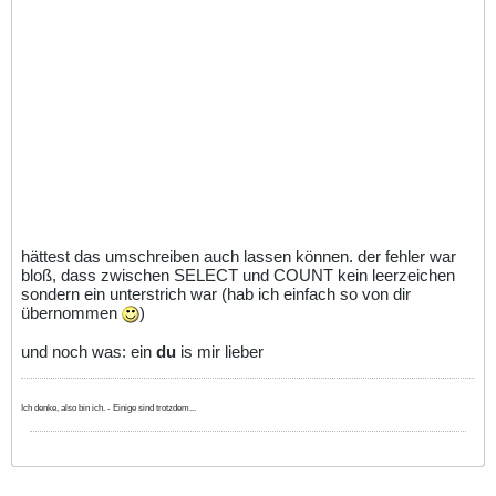
hättest das umschreiben auch lassen können. der fehler war
bloß, dass zwischen SELECT und COUNT kein leerzeichen
sondern ein unterstrich war (hab ich einfach so von dir
übernommen
)
und noch was: ein
du
is mir lieber
Ich denke, also bin ich. - Einige sind trotzdem...