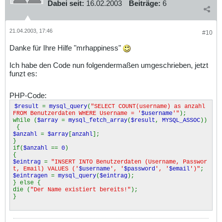
Dabei seit:
16.02.2003
Beiträge:
6
21.04.2003, 17:46
#10
Danke für Ihre Hilfe "mrhappiness"
Ich habe den Code nun folgendermaßen umgeschrieben, jetzt
funzt es:
PHP-Code:
$result
=
mysql_query
(
"SELECT COUNT(username) as anzahl
FROM Benutzerdaten WHERE Username = '
$username
'"
);
while (
$array
=
mysql_fetch_array
(
$result
,
MYSQL_ASSOC
))
{
$anzahl
=
$array
[
anzahl
];
}
if(
$anzahl
==
0
)
{
$eintrag
=
"INSERT INTO Benutzerdaten (Username, Passwor
t, Email) VALUES ('
$username
', '
$password
', '
$email
')"
;
$eintragen
=
mysql_query
(
$eintrag
);
} else {
die (
"Der Name existiert bereits!"
);
}