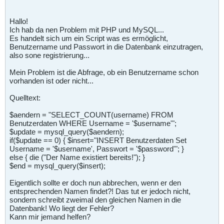
Hallo!
Ich hab da nen Problem mit PHP und MySQL...
Es handelt sich um ein Script was es ermöglicht,
Benutzername und Passwort in die Datenbank einzutragen,
also sone registrierung...
Mein Problem ist die Abfrage, ob ein Benutzername schon
vorhanden ist oder nicht...
Quelltext:
$aendern = "SELECT_COUNT(username) FROM
Benutzerdaten WHERE Username = '$username'";
$update = mysql_query($aendern);
if($update == 0) { $insert="INSERT Benutzerdaten Set
Username = '$username', Passwort = '$password'"; }
else { die ("Der Name existiert bereits!"); }
$end = mysql_query($insert);
Eigentlich sollte er doch nun abbrechen, wenn er den
entsprechenden Namen findet?! Das tut er jedoch nicht,
sondern schreibt zweimal den gleichen Namen in die
Datenbank! Wo liegt der Fehler?
Kann mir jemand helfen?