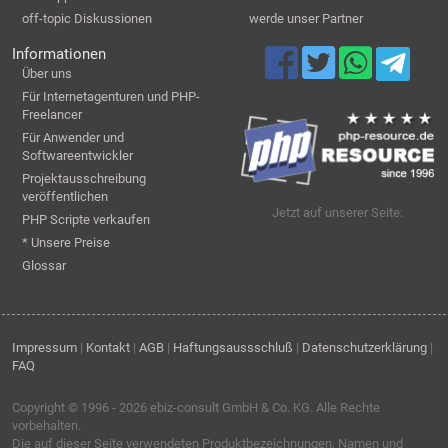
off-topic Diskussionen
werde unser Partner
Informationen
Über uns
Für Internetagenturen und PHP-
Freelancer
Für Anwender und
Softwareentwickler
Projektausschreibung
veröffentlichen
Jetzt auf unserer Seite:
PHP Scripte verkaufen
* Unsere Preise
Glossar
Impressum
|
Kontakt
|
AGB
|
Haftungsaussschluß
|
Datenschutzerklärung
|
FAQ
Copyright © 1996 - 2026
ebiz-consult GmbH & Co. KG
. Alle Rechte
vorbehalten.
Die auf dieser Seite verwendeten Produktbezeichnungen, Namen und