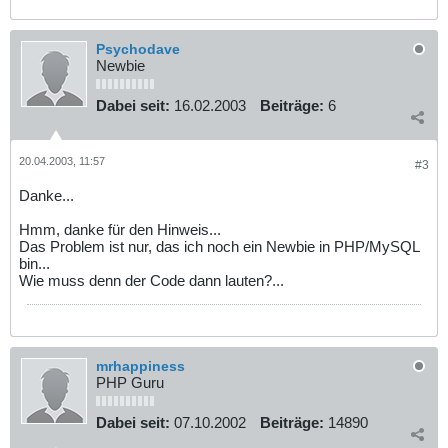
Psychodave
Newbie
Dabei seit:
16.02.2003
Beiträge:
6
20.04.2003, 11:57
#3
Danke...
Hmm, danke für den Hinweis...
Das Problem ist nur, das ich noch ein Newbie in PHP/MySQL
bin...
Wie muss denn der Code dann lauten?...
mrhappiness
PHP Guru
Dabei seit:
07.10.2002
Beiträge:
14890