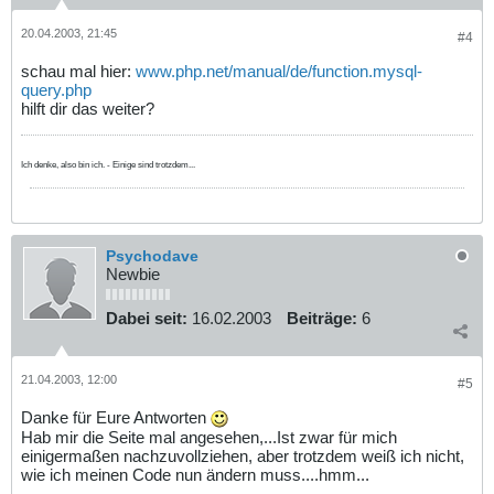
20.04.2003, 21:45
#4
schau mal hier:
www.php.net/manual/de/function.mysql-
query.php
hilft dir das weiter?
Ich denke, also bin ich. - Einige sind trotzdem...
Psychodave
Newbie
Dabei seit:
16.02.2003
Beiträge:
6
21.04.2003, 12:00
#5
Danke für Eure Antworten
Hab mir die Seite mal angesehen,...Ist zwar für mich
einigermaßen nachzuvollziehen, aber trotzdem weiß ich nicht,
wie ich meinen Code nun ändern muss....hmm...