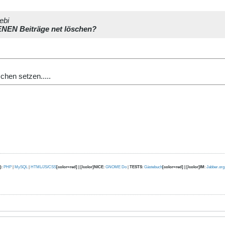
ebi
ENEN Beiträge net löschen?
hen setzen.....
)
:
PHP
|
MySQL
|
HTML/JS/CSS
[color=red] | [/color]NICE
:
GNOME Do
|
TESTS
:
Gästebuch
[color=red] | [/color]IM
:
Jabber.org