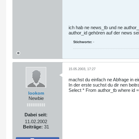
ich hab ne news_tb und ne author_t
author_id gehören auf der news se
Stichworte:
-
15.05.2003, 17:27
machst du einfach ne Abfrage in ei
In der erste suchst du dir nen beit
Select * From author_tb where id =
lookom
Newbie
Dabei seit:
11.02.2002
Beiträge:
31