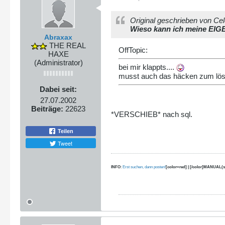
Original geschrieben von Cel
Wieso kann ich meine EIG
Abraxax
THE REAL
OffTopic:
HAXE
(Administrator)
bei mir klappts....
musst auch das häcken zum lösc
Dabei seit:
27.07.2002
Beiträge:
22623
*VERSCHIEB* nach sql.
Teilen
Tweet
INFO
:
Erst suchen, dann posten!
[color=red] | [/color]MANUAL(s