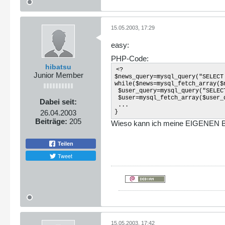
15.05.2003, 17:29
easy:
PHP-Code:
hibatsu
<?
Junior Member
$news_query=mysql_query("SELECT
while($news=mysql_fetch_array($
$user_query=mysql_query("SELECT
$user=mysql_fetch_array($user_
Dabei seit:
...
26.04.2003
}
Beiträge:
205
Wieso kann ich meine EIGENEN Be
Teilen
Tweet
15.05.2003, 17:42