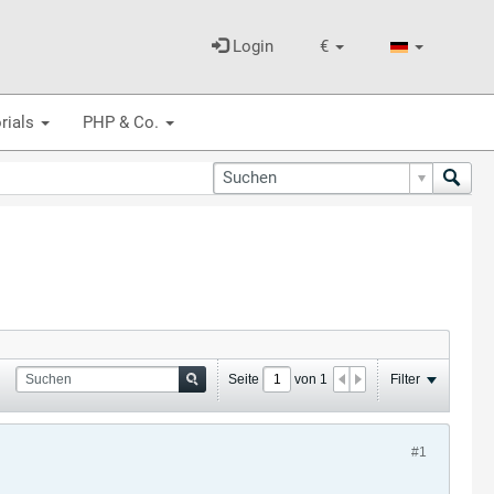
Login
€
rials
PHP & Co.
Seite
von
1
Filter
#1