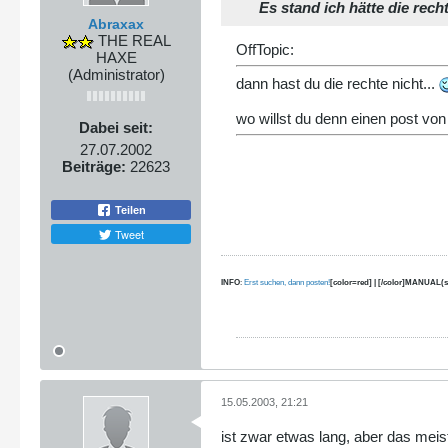
Es stand ich hätte die recht
Abraxax
THE REAL
OffTopic:
HAXE
(Administrator)
dann hast du die rechte nicht...
wo willst du denn einen post von
Dabei seit:
27.07.2002
Beiträge:
22623
Teilen
Tweet
INFO
:
Erst suchen, dann posten!
[color=red] | [/color]MANUAL(s
15.05.2003, 21:21
ist zwar etwas lang, aber das meist