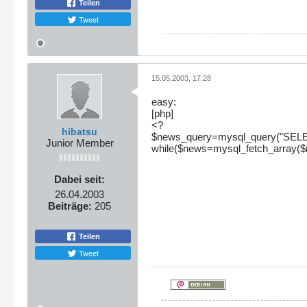
Teilen
Tweet
15.05.2003, 17:28
easy:
[php]
<?
hibatsu
$news_query=mysql_query("SELE
Junior Member
while($news=mysql_fetch_array($
Dabei seit:
26.04.2003
Beiträge:
205
Teilen
Tweet