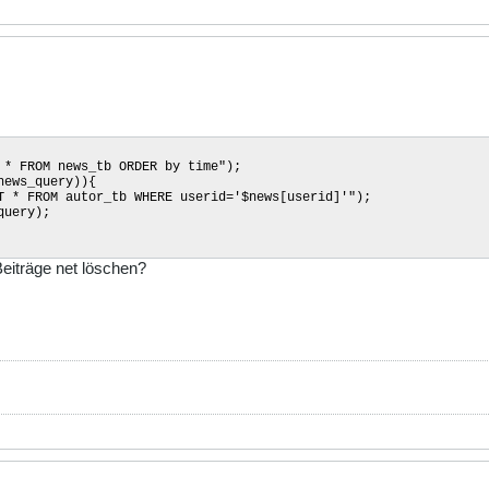
 * FROM news_tb ORDER by time");
news_query)){
 * FROM autor_tb WHERE userid='$news[userid]'");
query);
iträge net löschen?