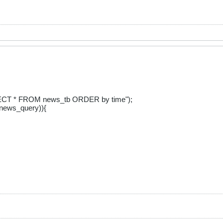
CT * FROM news_tb ORDER by time");
news_query)){