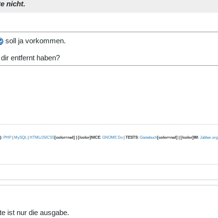
e nicht.
soll ja vorkommen.
 dir entfernt haben?
)
:
PHP
|
MySQL
|
HTML/JS/CSS
[color=red] | [/color]NICE
:
GNOME Do
|
TESTS
:
Gästebuch
[color=red] | [/color]IM
:
Jabber.org
e ist nur die ausgabe.