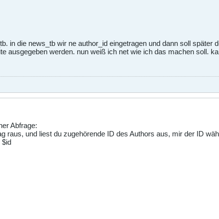
b. in die news_tb wir ne author_id eingetragen und dann soll später d
ite ausgegeben werden. nun weiß ich net wie ich das machen soll. k
ner Abfrage:
rag raus, und liest du zugehörende ID des Authors aus, mir der ID wäh
 $id